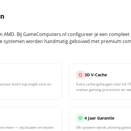
en
van AMD. Bij GameComputers.nl configureer je een comple
Alle systemen worden handmatig gebouwd met premium co
3D V-Cache
ctuur levert top single-core en
Extra cache-geheugen voor tot 
snelste gaming processors ter we
4 Jaar Garantie
g en meer — wij bouwen en testen
Elk systeem wordt uitvoerig getes