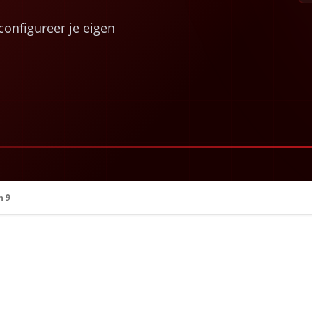
onfigureer je eigen
n 9