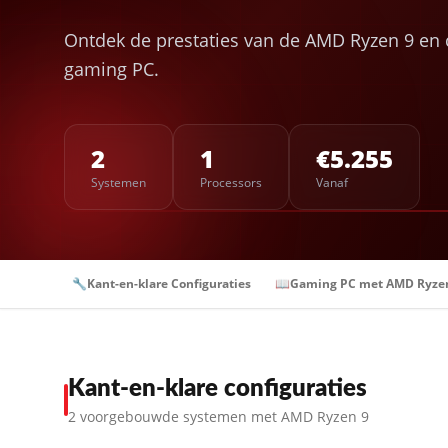
Ontdek de prestaties van de AMD Ryzen 9 en c
gaming PC.
2
1
€5.255
Systemen
Processors
Vanaf
🔧
Kant-en-klare Configuraties
📖
Gaming PC met AMD Ryze
Kant-en-klare configuraties
2 voorgebouwde systemen met AMD Ryzen 9