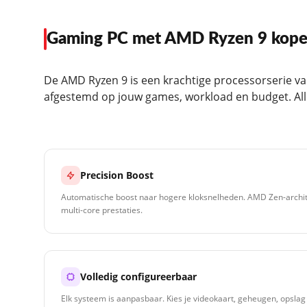
Gaming PC met AMD Ryzen 9 kop
De AMD Ryzen 9 is een krachtige processorserie 
afgestemd op jouw games, workload en budget. 
Precision Boost
Automatische boost naar hogere kloksnelheden. AMD Zen-archite
multi-core prestaties.
Volledig configureerbaar
Elk systeem is aanpasbaar. Kies je videokaart, geheugen, opsla