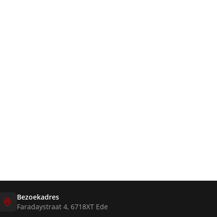
Bezoekadres
Faradaystraat 4, 6718XT Ede