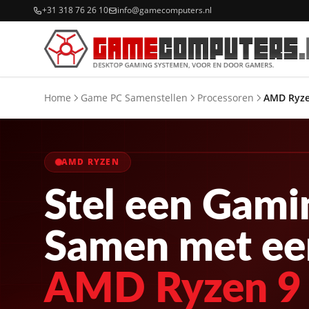
+31 318 76 26 10
info@gamecomputers.nl
Home
Game PC Samenstellen
Processoren
AMD Ryze
AMD RYZEN
Stel een Gami
Samen met ee
AMD Ryzen 9