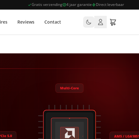
Gratis verzending
4 jaar garantie
Direct leverbaar
ires
Reviews
Contact
Multi-Core
CIe 5.0
AM5 / LGA18