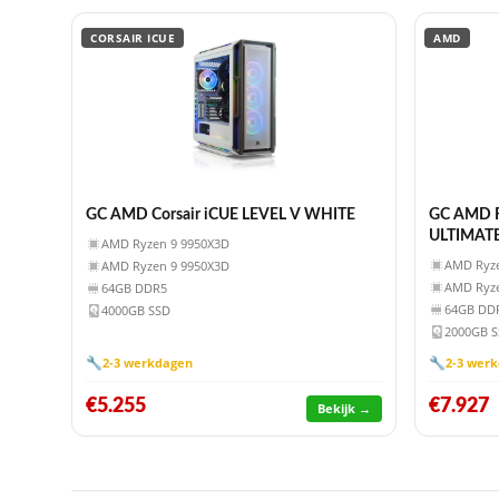
CORSAIR ICUE
AMD
GC AMD Corsair iCUE LEVEL V WHITE
GC AMD R
ULTIMAT
AMD Ryzen 9 9950X3D
AMD Ryze
AMD Ryzen 9 9950X3D
AMD Ryze
64GB DDR5
64GB DD
4000GB SSD
2000GB 
🔧
🔧
2-3 werkdagen
2-3 wer
€5.255
€7.927
Bekijk →