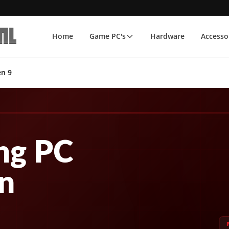
Home
Game PC's
Hardware
Accesso
n 9
ng PC
n
P