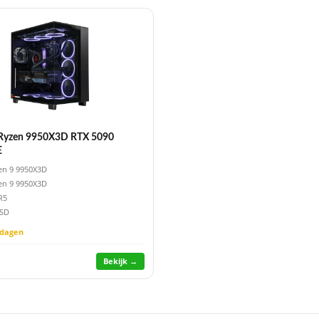
yzen 9950X3D RTX 5090
E
n 9 9950X3D
n 9 9950X3D
R5
SSD
kdagen
Bekijk →