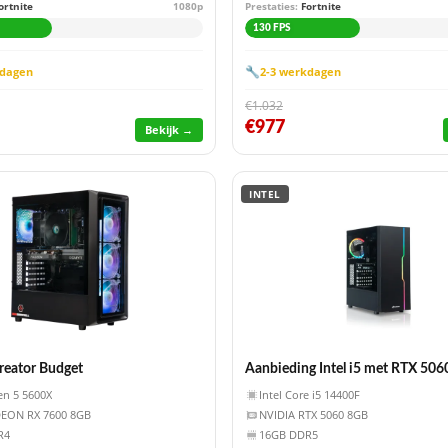
ortnite
1080p
Prestaties:
Fortnite
130 FPS
🔧
kdagen
2-3 werkdagen
€1.032
€977
Bekijk →
INTEL
reator Budget
Aanbieding Intel i5 met RTX 5
n 5 5600X
Intel Core i5 14400F
EON RX 7600 8GB
NVIDIA RTX 5060 8GB
R4
16GB DDR5