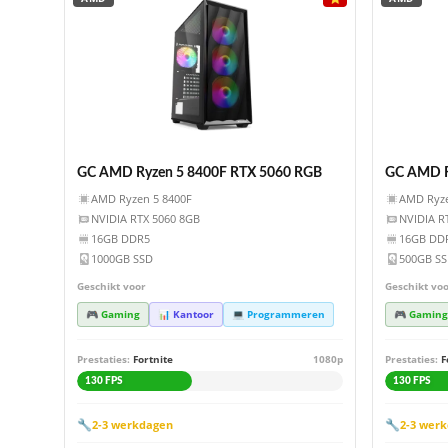
GC AMD Ryzen 5 8400F RTX 5060 RGB
GC AMD R
AMD Ryzen 5 8400F
AMD Ryze
NVIDIA RTX 5060 8GB
NVIDIA R
16GB DDR5
16GB DD
1000GB SSD
500GB S
Geschikt voor
Geschikt vo
🎮 Gaming
📊 Kantoor
💻 Programmeren
🎮 Gaming
Prestaties:
Fortnite
1080p
Prestaties:
F
130 FPS
130 FPS
🔧
🔧
2-3 werkdagen
2-3 wer