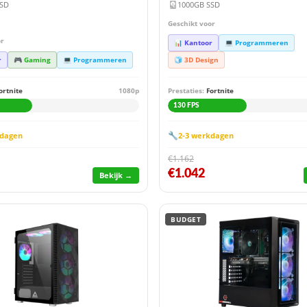
SSD
1000GB SSD
Geschikt voor
or
📊 Kantoor
💻 Programmeren
r
🎮 Gaming
💻 Programmeren
🧊 3D Design
ortnite
1080p
Prestaties:
Fortnite
130 FPS
🔧
kdagen
2-3 werkdagen
€1.162
€1.042
Bekijk →
BUDGET