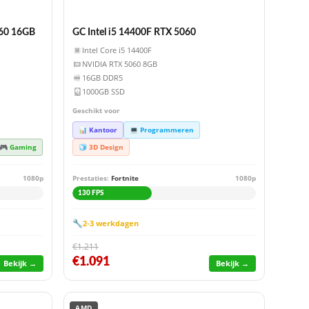
060 16GB
GC Intel i5 14400F RTX 5060
Intel Core i5 14400F
NVIDIA RTX 5060 8GB
16GB DDR5
1000GB SSD
Geschikt voor
📊 Kantoor
💻 Programmeren
🎮 Gaming
🧊 3D Design
1080p
Prestaties:
Fortnite
1080p
130 FPS
🔧
2-3 werkdagen
€1.211
€1.091
Bekijk →
Bekijk →
AMD