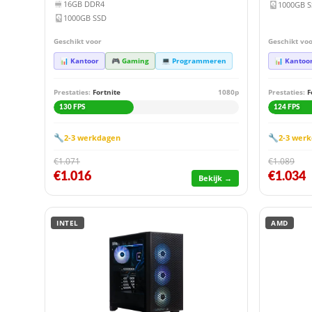
16GB DDR4
1000GB 
1000GB SSD
Geschikt voor
Geschikt vo
📊 Kantoor
🎮 Gaming
💻 Programmeren
📊 Kantoo
Prestaties:
Fortnite
1080p
Prestaties:
F
130 FPS
124 FPS
🔧
🔧
2-3 werkdagen
2-3 wer
€1.071
€1.089
€1.016
€1.034
Bekijk →
INTEL
AMD