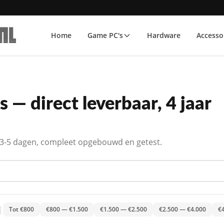
Home
Game PC's
Hardware
Accesso
 — direct leverbaar, 4 jaar
n 3-5 dagen, compleet opgebouwd en getest.
|
Tot €800
€800 — €1.500
€1.500 — €2.500
€2.500 — €4.000
€