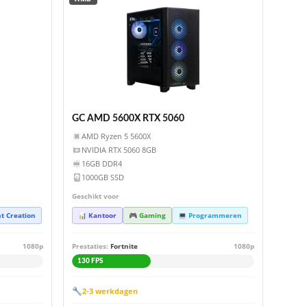
GC AMD 5600X RTX 5060
AMD Ryzen 5 5600X
NVIDIA RTX 5060 8GB
16GB DDR4
1000GB SSD
Geschikt voor
t Creation
📊 Kantoor
🎮 Gaming
💻 Programmeren
1080p
Prestaties:
Fortnite
1080p
130 FPS
🔧
2-3 werkdagen