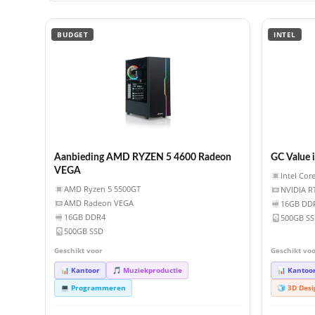
BUDGET
INTEL
Aanbieding AMD RYZEN 5 4600 Radeon
GC Value 
VEGA
Intel Cor
AMD Ryzen 5 5500GT
NVIDIA R
AMD Radeon VEGA
16GB DD
16GB DDR4
500GB S
500GB SSD
Geschikt voor
Geschikt vo
📊 Kantoor
🎵 Muziekproductie
📊 Kantoo
💻 Programmeren
🧊 3D Des