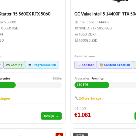
tarter R5 5600X RTX 5060
GC Value Intel i5 14400F RTX 5
n 5 5600X
Intel Core i5 14400F
TX 5060 8GB
NVIDIA RTX 5060 8GB
R4
16GB DDR4
SSD
1000GB SSD
or
Geschikt voor
r
🎮 Gaming
💻 Programmeren
📊 Kantoor
🎨 Content Creation
ortnite
1080p
Prestaties:
Fortnite
130 FPS
🔧
kdagen
2-3 werkdagen
€1.209
€1.081
Bekijk →
⭐
INTEL