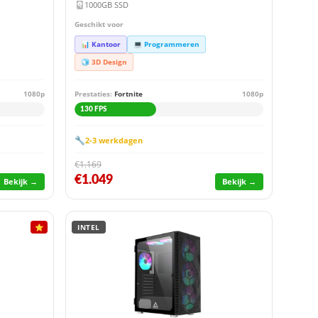
1000GB SSD
Geschikt voor
📊 Kantoor
💻 Programmeren
🧊 3D Design
1080p
Prestaties:
Fortnite
1080p
130 FPS
🔧
2-3 werkdagen
€1.169
€1.049
Bekijk →
Bekijk →
⭐
INTEL