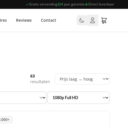
Gratis verzending
4 jaar garantie
Direct leverbaar
ires
Reviews
Contact
63
resultaten
4.000+