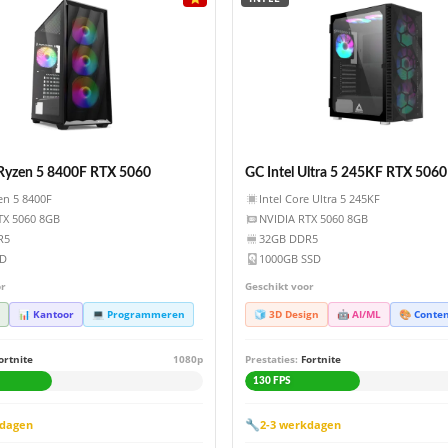
yzen 5 8400F RTX 5060
GC Intel Ultra 5 245KF RTX 5060
n 5 8400F
Intel Core Ultra 5 245KF
TX 5060 8GB
NVIDIA RTX 5060 8GB
R5
32GB DDR5
SD
1000GB SSD
or
Geschikt voor
📊 Kantoor
💻 Programmeren
🧊 3D Design
🤖 AI/ML
🎨 Conten
ortnite
1080p
Prestaties:
Fortnite
130 FPS
🔧
kdagen
2-3 werkdagen