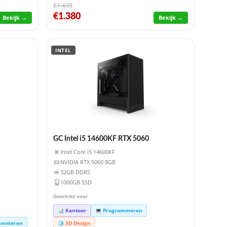
€1.435
€1.380
Bekijk →
Bekijk →
INTEL
GC Intel i5 14600KF RTX 5060
Intel Core i5 14600KF
NVIDIA RTX 5060 8GB
32GB DDR5
1000GB SSD
Geschikt voor
📊 Kantoor
💻 Programmeren
rammeren
🧊 3D Design