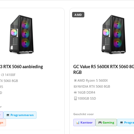
AMD
i3 RTX 5060 aanbieding
GC Value R5 5600X RTX 5060 8
RGB
e i3 14100F
AMD Ryzen 5 5600X
TX 5060 8GB
NVIDIA RTX 5060 8GB
R5
16GB DDR4
SD
1000GB SSD
or
Geschikt voor
r
💻 Programmeren
ign
📊 Kantoor
🎮 Gaming
💻 Prog