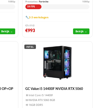
1080p
Prestaties:
Fortnite
1080p
59 FPS
🔧
2-3 werkdagen
€1.113
€993
Bekijk →
Bekijk →
INTEL
060 OP=OP
GC Value i5 14400F NVIDIA RTX 5060
Intel Core i5 14400F
NVIDIA RTX 5060 8GB
16GB DDR5