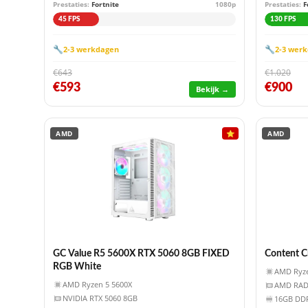
Prestaties:
Fortnite
1080p
Prestaties:
F
45 FPS
130 FPS
🔧
🔧
2-3 werkdagen
2-3 wer
€643
€1.020
€593
€900
Bekijk →
AMD
⭐
AMD
GC Value R5 5600X RTX 5060 8GB FIXED
Content C
RGB White
AMD Ryze
AMD Ryzen 5 5600X
AMD RAD
NVIDIA RTX 5060 8GB
16GB DD