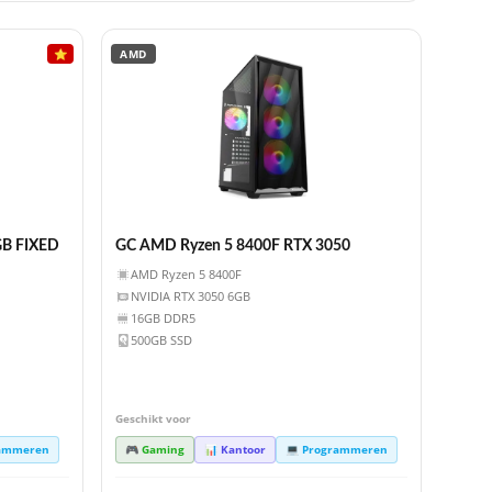
⭐
AMD
GB FIXED
GC AMD Ryzen 5 8400F RTX 3050
AMD Ryzen 5 8400F
NVIDIA RTX 3050 6GB
16GB DDR5
500GB SSD
Geschikt voor
rammeren
🎮 Gaming
📊 Kantoor
💻 Programmeren