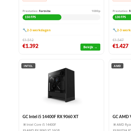
Prestaties:
Fortnite
1080p
Prestaties:
F
150 FPS
130 FPS
🔧
🔧
2-3 werkdagen
2-3 wer
€1.512
€1.547
€1.392
€1.427
Bekijk →
INTEL
AMD
GC Intel i5 14400F RX 9060 XT
GC AMD V
Intel Core i5 14400F
AMD Ryze
AMD RX 9060 XT 16GB
NVIDIA R