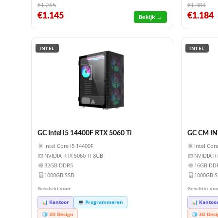
€1.265
€1.304
€1.145
€1.184
Bekijk →
INTEL
INTEL
GC Intel i5 14400F RTX 5060 Ti
GC CM IN
Intel Core i5 14400F
Intel Cor
NVIDIA RTX 5060 TI 8GB
NVIDIA R
32GB DDR5
16GB DD
1000GB SSD
1000GB 
Geschikt voor
Geschikt vo
📊 Kantoor
💻 Programmeren
📊 Kantoo
🧊 3D Design
🧊 3D Des