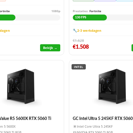
ortnite
1080p
Prestaties:
Fortnite
130 FPS
🔧
kdagen
2-3 werkdagen
€1.628
€1.508
Bekijk →
INTEL
alue R5 5600X RTX 5060 Ti
GC Intel Ultra 5 245KF RTX 5060
n 5 5600X
Intel Core Ultra 5 245KF
TX 5060 TI 8GB
NVIDIA RTX 5060 TI 8GB