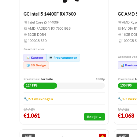
GC Intel i5 14400F RX 7600
GC AMD S
Intel Core i5 14400F
AMD Ryze
AMD RADEON RX 7600 8GB
NVIDIA R
32GB DDR4
16GB DD
1000GB SSD
1000GB 
Geschikt voor
Geschikt vo
📊 Kantoor
💻 Programmeren
🧊 3D Design
📊 Kantoo
Prestaties:
Fortnite
1080p
Prestaties:
F
124 FPS
130 FPS
🔧
🔧
2-3 werkdagen
2-3 wer
€1.181
€1.123
€1.061
€1.068
Bekijk →
AMD
⭐
AMD