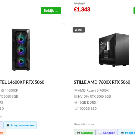
€1.627
€1.343
Bekijk →
AMD
TEL 14600KF RTX 5060
STILLE AMD 7600X RTX 5060
e i5 14600KF
AMD Ryzen 5 7600X
TX 5060 8GB
NVIDIA RTX 5060 8GB
R5
16GB DDR5
SSD
1000GB SSD
or
Geschikt voor
r
💻 Programmeren
ign
🎮 Gaming
📊 Kantoor
💻 Prog