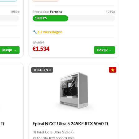
1080p
Prestaties:
Fortnite
1080p
130 FPS
🔧
2-3 werkdagen
€1.654
€1.534
Bekijk →
Bekijk →
HIGH-END
⭐
 Ti
Epical NZXT Ultra 5 245KF RTX 5060 Ti
Intel Core Ultra 5 245KF
NVIDIA RTX 5060 TI 8GB