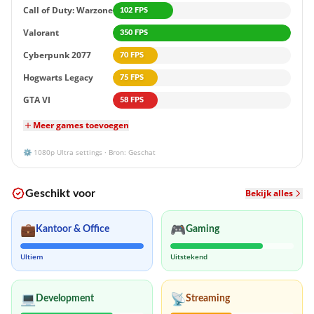
Call of Duty: Warzone
102 FPS
Valorant
350 FPS
Cyberpunk 2077
70 FPS
Hogwarts Legacy
75 FPS
GTA VI
58 FPS
Meer games toevoegen
⚙️
1080p
Ultra settings · Bron: Geschat
Bekijk alles
Geschikt voor
💼
🎮
Kantoor & Office
Gaming
Ultiem
Uitstekend
💻
📡
Development
Streaming