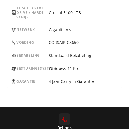
1E SOLID STATE
Crucial E100 1TB
DRIVE / HARDE
SCHIJF
Gigabit LAN
NETWERK
CORSAIR CX650
VOEDING
Standaard Bekabeling
BEKABELING
Windows 11 Pro
BESTURINGSSYSTEEM
4 Jaar Carry in Garantie
GARANTIE
Bel ons