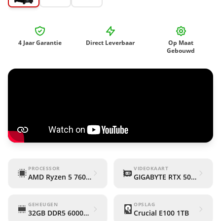
4 Jaar Garantie
Direct Leverbaar
Op Maat
Gebouwd
PROCESSOR
VIDEOKAART
AMD Ryzen 5 7600X
GIGABYTE RTX 5060 WIND
GEHEUGEN
OPSLAG
32GB DDR5 6000Mhz (Corsair Vengeance RGB)
Crucial E100 1TB