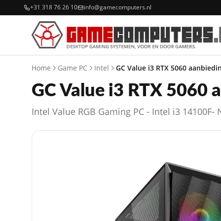
+31 318 76 26 10
info@gamecomputers.nl
Home
Game PC
Intel
GC Value i3 RTX 5060 aanbiedi
GC Value i3 RTX 5060 
Intel Value RGB Gaming PC - Intel i3 14100F-