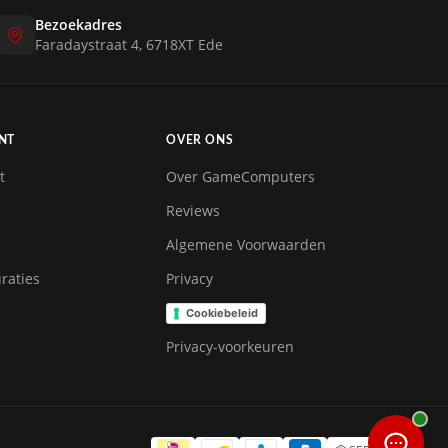
Bezoekadres
Faradaystraat 4, 6718XT Ede
NT
OVER ONS
t
Over GameComputers
Reviews
Algemene Voorwaarden
raties
Privacy
Cookiebeleid
Privacy-voorkeuren