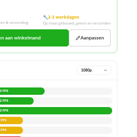
🔧
2-3 werkdagen
sten & verzending
Op maat gebouwd, getest en verzonden
en aan winkelmand
Aanpassen
0 FPS
2 FPS
0 FPS
 FPS
 FPS