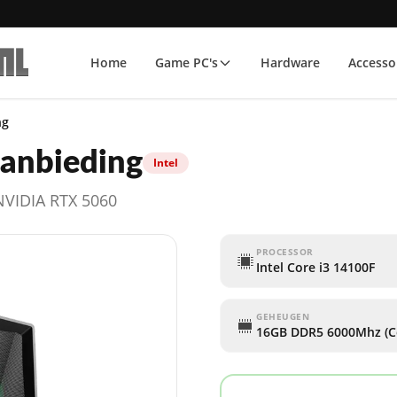
Home
Game PC's
Hardware
Accesso
ng
aanbieding
Intel
 NVIDIA RTX 5060
PROCESSOR
Intel Core i3 14100F
GEHEUGEN
16GB DDR5 6000Mhz (Co