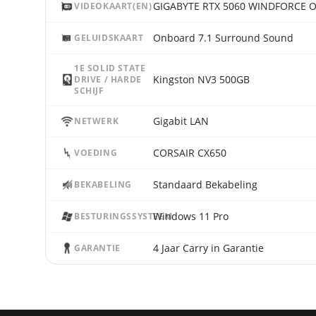
GIGABYTE RTX 5060 WINDFORCE 
VIDEOKAART(EN)
Onboard 7.1 Surround Sound
GELUIDSKAART
1E SOLID STATE
Kingston NV3 500GB
DRIVE / HARDE
SCHIJF
Gigabit LAN
NETWERK
CORSAIR CX650
VOEDING
Standaard Bekabeling
BEKABELING
Windows 11 Pro
BESTURINGSSYSTEEM
4 Jaar Carry in Garantie
GARANTIE