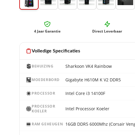
4 Jaar Garantie
Direct Leverbaar
Volledige Specificaties
Sharkoon VK4 Rainbow
BEHUIZING
Gigabyte H610M K V2 DDR5
MOEDERBORD
Intel Core i3 14100F
PROCESSOR
PROCESSOR
Intel Processor Koeler
KOELER
RAM GEHEUGEN