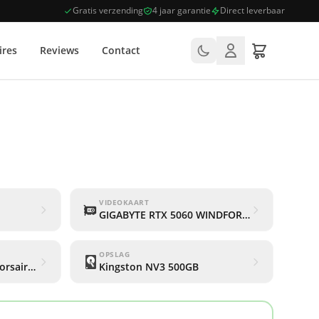
Gratis verzending
4 jaar garantie
Direct leverbaar
ires
Reviews
Contact
VIDEOKAART
GIGABYTE RTX 5060 WINDFORCE OC 8G
OPSLAG
rsair Vengeance RGB - Single Channel)
Kingston NV3 500GB