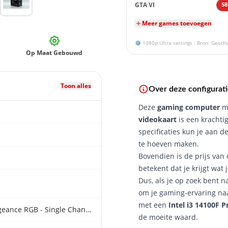
GTA VI
58
Meer games toevoegen
⚙️
1080p
Ultra settings · Bron: Gesch
Op Maat Gebouwd
Toon alles
Over deze configurat
Deze
gaming computer
m
videokaart
is een krachti
specificaties kun je aan
te hoeven maken.
Bovendien is de prijs van
betekent dat je krijgt wat
Dus, als je op zoek bent 
om je gaming-ervaring naa
met een
Intel i3 14100F P
16GB DDR5 6000Mhz (Corsair Vengeance RGB - Single Channel)
de moeite waard.