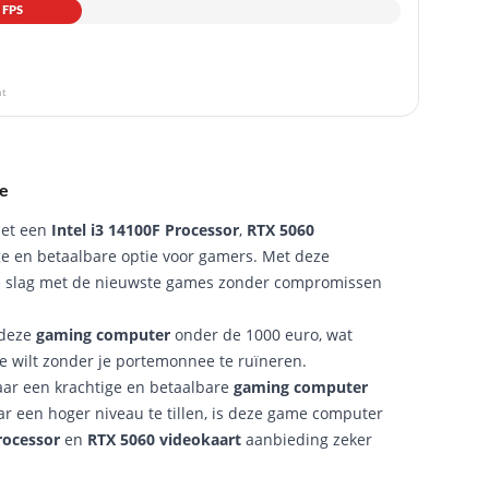
 FPS
at
ie
et een
Intel i3 14100F Processor
,
RTX 5060
ge en betaalbare optie voor gamers. Met deze
 de slag met de nieuwste games zonder compromissen
 deze
gaming computer
onder de 1000 euro, wat
 je wilt zonder je portemonnee te ruïneren.
naar een krachtige en betaalbare
gaming computer
r een hoger niveau te tillen, is deze game computer
rocessor
en
RTX 5060 videokaart
aanbieding zeker