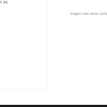
OC 8G
Vragen over deze confi