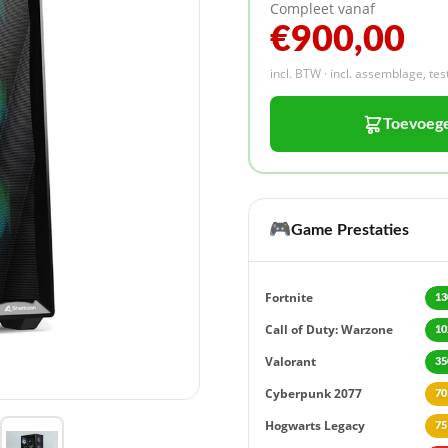
Compleet vanaf
€900,00
incl. BTW · incl. assemblage, te
Toevoeg
🎮
Game Prestaties
Fortnite
13
Call of Duty: Warzone
10
Valorant
35
Cyberpunk 2077
70
Hogwarts Legacy
75