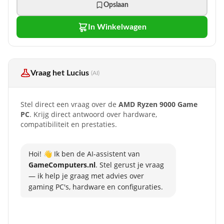
Opslaan
2E SOLID STATE DRIVE / HARDE SCHIJF
Geen 2e Harde schijf
In Winkelwagen
3E SOLID STATE DRIVE / HARDE SCHIJF
Geen 3e Harde schijf
4E SOLID STATE DRIVE / HARDE SCHIJF
Geen 4e Harde schijf
Vraag het Lucius
(AI)
NETWERK
Gigabit LAN (100/1000Mbit) aansluiting
Stel direct een vraag over de
AMD Ryzen 9000 Game
PC
. Krijg direct antwoord over hardware,
DVD/BR BRANDER
compatibiliteit en prestaties.
Geen DVD / Optical Drive
VOEDING
750Watt - CORSAIR CX750
Hoi! 👋 Ik ben de AI-assistent van
GameComputers.nl
. Stel gerust je vraag
BEKABELING
— ik help je graag met advies over
Standaard Bekabeling
gaming PC's, hardware en configuraties.
CARDREADER
Geen cardreader