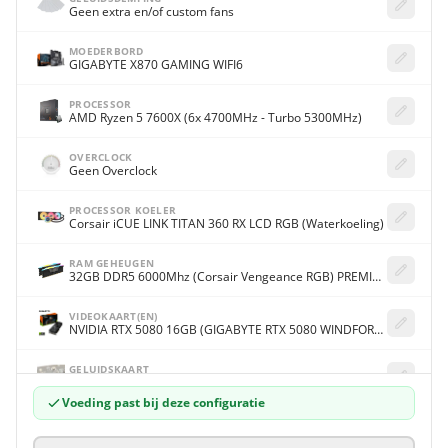
Geen extra en/of custom fans
MOEDERBORD
GIGABYTE X870 GAMING WIFI6
PROCESSOR
AMD Ryzen 5 7600X (6x 4700MHz - Turbo 5300MHz)
OVERCLOCK
Geen Overclock
PROCESSOR KOELER
Corsair iCUE LINK TITAN 360 RX LCD RGB (Waterkoeling)
RAM GEHEUGEN
32GB DDR5 6000Mhz (Corsair Vengeance RGB) PREMIUM RGB
VIDEOKAART(EN)
NVIDIA RTX 5080 16GB (GIGABYTE RTX 5080 WINDFORCE OC 16G)
GELUIDSKAART
Onboard 7.1 Surround Sound
Voeding past bij deze configuratie
1E SOLID STATE DRIVE / HARDE SCHIJF
2000GB (2TB) M.2 Solid State Drive (Crucial E100 2TB)