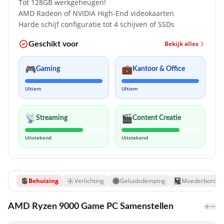
Tot 128GB werkgeheugen!
AMD Radeon of NVIDIA High-End videokaarten
Harde schijf configuratie tot 4 schijven of SSDs
Bekijk alles
Geschikt voor
🎮
💼
Gaming
Kantoor & Office
Ultiem
Ultiem
📡
🎬
Streaming
Content Creatie
Uitstekend
Uitstekend
Behuizing
Verlichting
Geluidsdemping
Moederbord
AMD Ryzen 9000 Game PC Samenstellen