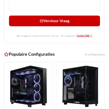
Verstuur Vraag
We reageren meestal binnen 24 uur · Of vraag het
Lucius (AI) →
Populaire Configuraties
6 configuraties