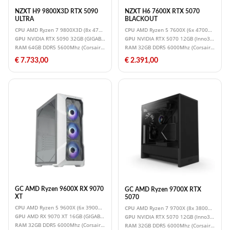
NZXT H9 9800X3D RTX 5090
NZXT H6 7600X RTX 5070
ULTRA
BLACKOUT
CPU
AMD Ryzen 7 9800X3D (8x 4700MHz - Turbo 5200MHz - 3D V-CACHE) TIP
CPU
AMD Ryzen 5 7600X (6x 4700MHz - T
GPU
NVIDIA RTX 5090 32GB (GIGABYTE RTX 5090 WINDFORCE OC 32G)
GPU
NVIDIA RTX 5070 12GB (Inno3D RTX 5
RAM
64GB DDR5 5600Mhz (Corsair Vengeance RGB) PREMIUM RGB CMH64GX5M2D560
RAM
32GB DDR5 6000Mhz (Corsair Venge
€ 7.733,00
€ 2.391,00
GC AMD Ryzen 9600X RX 9070
GC AMD Ryzen 9700X RTX
XT
5070
CPU
AMD Ryzen 5 9600X (6x 3900MHz - Turbo 5400MHz) NIEUW
CPU
AMD Ryzen 7 9700X (8x 3800MHz - T
GPU
AMD RX 9070 XT 16GB (GIGABYTE RX 9070 XT 16GB GAMING OC) NIEUW
GPU
NVIDIA RTX 5070 12GB (Inno3D RTX 5
RAM
32GB DDR5 6000Mhz (Corsair Vengeance RGB) PREMIUM RGB
RAM
32GB DDR5 6000Mhz (Corsair Venge