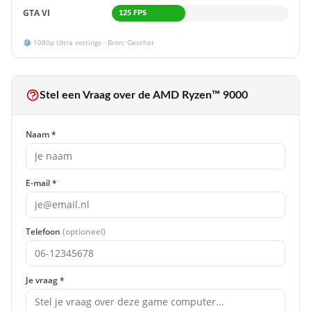
GTA VI
125 FPS
⚙️
1080p
Ultra settings · Bron: Geschat
Stel een Vraag over de AMD Ryzen™ 9000
Naam *
E-mail *
Telefoon
(optioneel)
Je vraag *