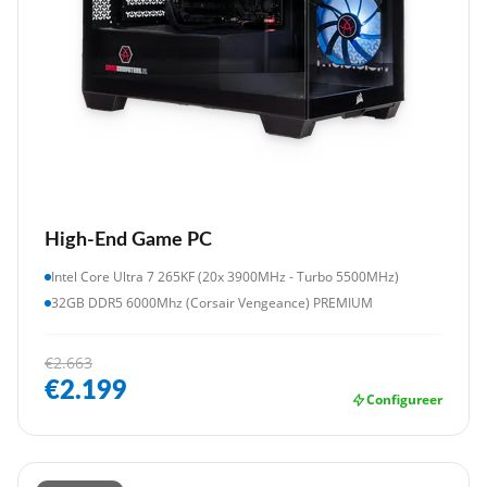
High-End Game PC
Intel Core Ultra 7 265KF (20x 3900MHz - Turbo 5500MHz)
32GB DDR5 6000Mhz (Corsair Vengeance) PREMIUM
€2.663
€2.199
Configureer