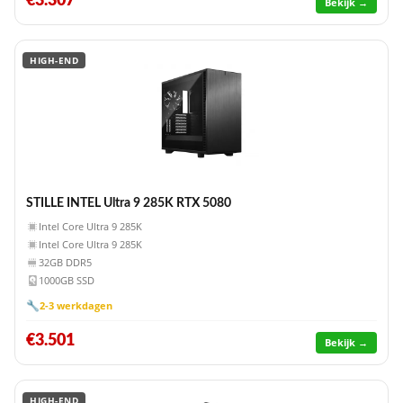
€3.307
Bekijk →
HIGH-END
STILLE INTEL Ultra 9 285K RTX 5080
Intel Core Ultra 9 285K
Intel Core Ultra 9 285K
32GB DDR5
1000GB SSD
🔧
2-3 werkdagen
€3.501
Bekijk →
HIGH-END