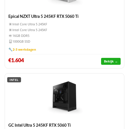
Epical NZXT Ultra 5 245KF RTX 5060 Ti
Intel Core Ultra 5 245KF
Intel Core Ultra 5 245KF
16GB DDR5
1000GB SSD
🔧
2-3 werkdagen
€1.604
Bekijk →
INTEL
GC Intel Ultra 5 245KF RTX 5060 Ti