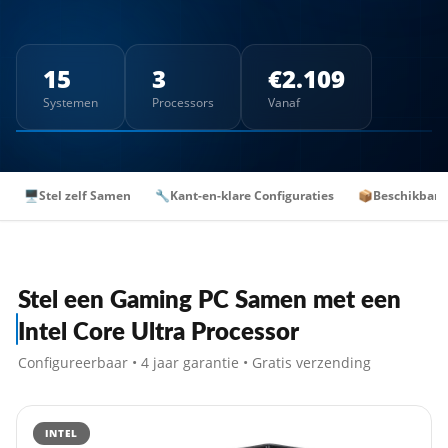
15
3
€2.109
Systemen
Processors
Vanaf
🖥️
Stel zelf Samen
🔧
Kant-en-klare Configuraties
📦
Beschikbare
Stel een Gaming PC Samen met een
Intel Core Ultra Processor
Configureerbaar • 4 jaar garantie • Gratis verzending
INTEL