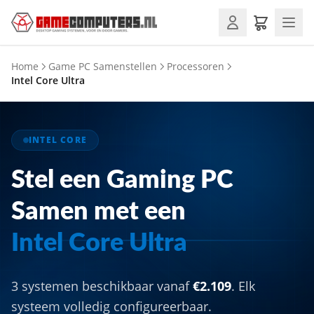
Home
Game PC Samenstellen
Processoren
Intel Core Ultra
INTEL CORE
Stel een Gaming PC
Samen met een
Intel Core Ultra
3 systemen beschikbaar vanaf
€2.109
. Elk
systeem volledig configureerbaar.