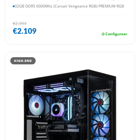
32GB DDR5 6000Mhz (Corsair Vengeance RGB) PREMIUM RGB
€2.393
€2.109
Configureer
HIGH-END