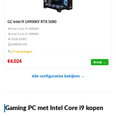
GC Intel i9 14900KF RTX 5080
Intel Core i9 14900KF
Intel Core i9 14900KF
32GB DDR5
2000GB SSD
🔧
2-3 werkdagen
€4.024
Bekijk →
Alle configuraties bekijken →
Gaming PC met Intel Core i9 kopen