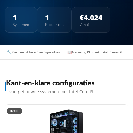
1
1
€4.024
Systemen
Processors
Vanaf
🔧
Kant-en-klare Configuraties
📖
Gaming PC met Intel Core i9
Kant-en-klare configuraties
1 voorgebouwde systemen met Intel Core i9
INTEL