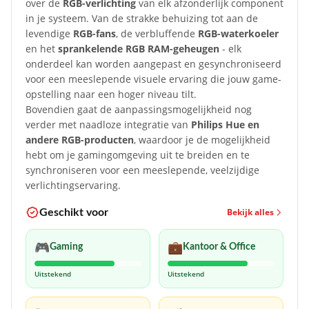
over de
RGB-verlichting
van elk afzonderlijk component
in je systeem. Van de strakke behuizing tot aan de
levendige
RGB-fans
, de verbluffende
RGB-waterkoeler
en het
sprankelende RGB RAM-geheugen
- elk
onderdeel kan worden aangepast en gesynchroniseerd
voor een meeslepende visuele ervaring die jouw game-
opstelling naar een hoger niveau tilt.
Bovendien gaat de aanpassingsmogelijkheid nog
verder met naadloze integratie van
Philips Hue en
andere RGB-producten
, waardoor je de mogelijkheid
hebt om je gamingomgeving uit te breiden en te
synchroniseren voor een meeslepende, veelzijdige
verlichtingservaring.
Bekijk alles
Geschikt voor
🎮
💼
Gaming
Kantoor & Office
Uitstekend
Uitstekend