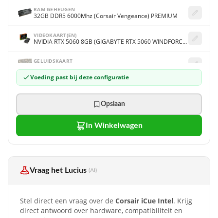
RAM GEHEUGEN
32GB DDR5 6000Mhz (Corsair Vengeance) PREMIUM
VIDEOKAART(EN)
NVIDIA RTX 5060 8GB (GIGABYTE RTX 5060 WINDFORCE OC 8G)
GELUIDSKAART
Onboard 7.1 Surround Sound
Voeding past bij deze configuratie
1E SOLID STATE DRIVE / HARDE SCHIJF
1000GB (1TB) M.2 Solid State Drive (Crucial E100 1TB)
Opslaan
2E SOLID STATE DRIVE / HARDE SCHIJF
Geen 2e Harde schijf
In Winkelwagen
3E SOLID STATE DRIVE / HARDE SCHIJF
Geen 3e Harde schijf
4E SOLID STATE DRIVE / HARDE SCHIJF
Geen 4e Harde schijf
Vraag het Lucius
(AI)
NETWERK
Gigabit LAN (100/1000Mbit) aansluiting
Stel direct een vraag over de
Corsair iCue Intel
. Krijg
direct antwoord over hardware, compatibiliteit en
DVD/BR BRANDER