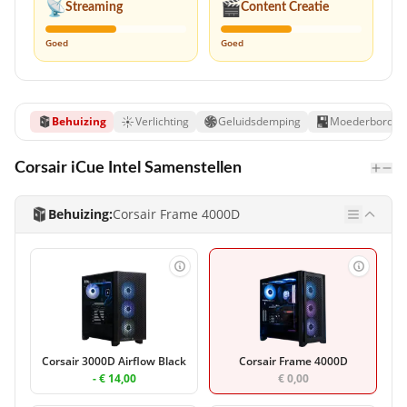
📡
🎬
Streaming
Content Creatie
Goed
Goed
Behuizing
Verlichting
Geluidsdemping
Moederbord
Corsair iCue Intel Samenstellen
Behuizing:
Corsair Frame 4000D
Corsair 3000D Airflow Black
Corsair Frame 4000D
- € 14,00
€ 0,00