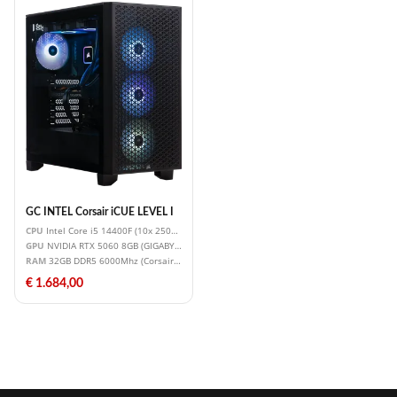
GC INTEL Corsair iCUE LEVEL I
CPU
Intel Core i5 14400F (10x 2500MHz - Turbo 4700MHz)
GPU
NVIDIA RTX 5060 8GB (GIGABYTE RTX 5060 WINDFORCE OC 8G)
RAM
32GB DDR5 6000Mhz (Corsair Vengeance RGB) PREMIUM RGB
€ 1.684,00