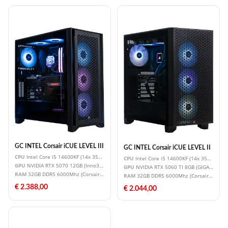
GC INTEL Corsair iCUE LEVEL III
GC INTEL Corsair iCUE LEVEL II
CPU
Intel Core i5 14600KF (14x 3500MHz - Turbo 5300MHz)
CPU
Intel Core i5 14600KF (14x 3500MHz 
GPU
NVIDIA RTX 5070 12GB (Inno3D RTX 5070 TWIN X2) AANBIEDING!
GPU
NVIDIA RTX 5060 TI 8GB (GIGABYTE R
RAM
32GB DDR5 6000Mhz (Corsair Vengeance RGB) PREMIUM RGB
RAM
32GB DDR5 6000Mhz (Corsair Venge
€ 2.388,00
€ 2.044,00