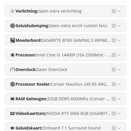
Verlichting:
Geen extra verlichting
Geluidsdemping:
Geen extra en/of custom fans
Moederbord:
GIGABYTE B760 GAMING X WIFI6E GEN5
Processor:
Intel Core i5 14400F (10x 2500MHz - Turbo 4700MHz)
Overclock:
Geen Overclock
Processor Koeler:
Corsair Nautilus 240 RS ARGB RGB (Waterkoeling) AANBIEDING
RAM Geheugen:
32GB DDR5 6000Mhz (Corsair Vengeance) PREMIUM
Videokaart(en):
NVIDIA RTX 5060 8GB (GIGABYTE RTX 5060 WINDFORCE OC 8G)
Geluidskaart:
Onboard 7.1 Surround Sound