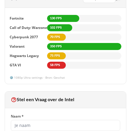
ACCESSOIRES
MUIS
Geen Muis
Fortnite
130 FPS
Call of Duty: Warzone
102 FPS
TOETSENBORD
Geen Keyboard
Cyberpunk 2077
70 FPS
MONITOR
Valorant
350 FPS
Geen Monitor
Hogwarts Legacy
75 FPS
GTA VI
58 FPS
⚙️
1080p
Ultra settings · Bron: Geschat
Stel een Vraag over de Intel
Naam *