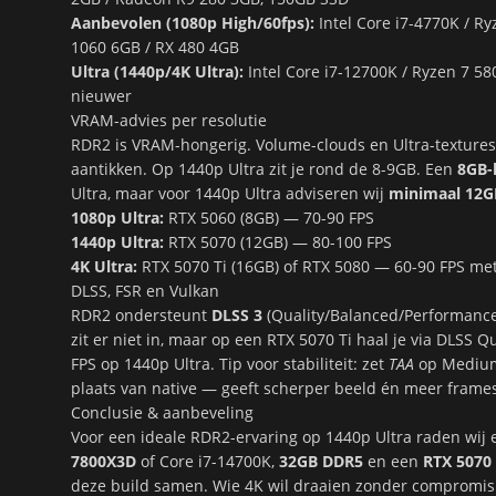
Aanbevolen (1080p High/60fps):
Intel Core i7-4770K / R
1060 6GB / RX 480 4GB
Ultra (1440p/4K Ultra):
Intel Core i7-12700K / Ryzen 7 5
nieuwer
VRAM-advies per resolutie
RDR2 is VRAM-hongerig. Volume-clouds en Ultra-textur
aantikken. Op 1440p Ultra zit je rond de 8-9GB. Een
8GB-
Ultra, maar voor 1440p Ultra adviseren wij
minimaal 12G
1080p Ultra:
RTX 5060 (8GB) — 70-90 FPS
1440p Ultra:
RTX 5070 (12GB) — 80-100 FPS
4K Ultra:
RTX 5070 Ti (16GB) of RTX 5080 — 60-90 FPS met
DLSS, FSR en Vulkan
RDR2 ondersteunt
DLSS 3
(Quality/Balanced/Performanc
zit er niet in, maar op een RTX 5070 Ti haal je via DLSS Q
FPS op 1440p Ultra. Tip voor stabiliteit: zet
TAA
op Medium 
plaats van native — geeft scherper beeld én meer frame
Conclusie & aanbeveling
Voor een ideale RDR2-ervaring op 1440p Ultra raden wi
7800X3D
of Core i7-14700K,
32GB DDR5
en een
RTX 5070
deze build samen. Wie 4K wil draaien zonder compromis