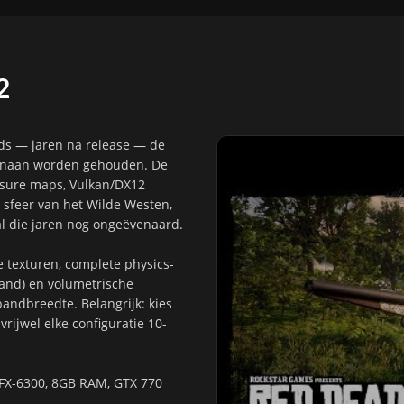
2
ds — jaren na release — de
genaan worden gehouden. De
easure maps, Vulkan/DX12
 sfeer van het Wilde Westen,
al die jaren nog ongeëvenaard.
 texturen, complete physics-
tand) en volumetrische
ndbreedte. Belangrijk: kies
rijwel elke configuratie 10-
 FX-6300, 8GB RAM, GTX 770