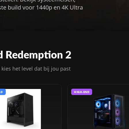
e build voor 1440p en 4K Ultra
d Redemption 2
ies het level dat bij jou past
LD
HIGH-END