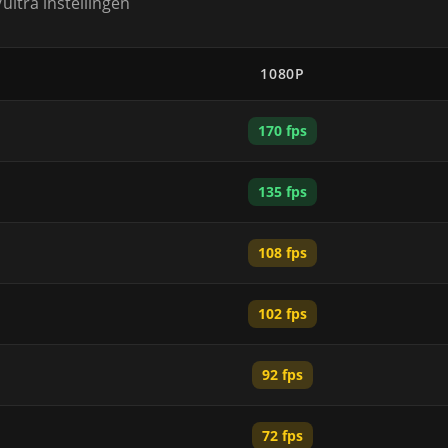
ltra instellingen
1080P
170 fps
135 fps
108 fps
102 fps
92 fps
72 fps