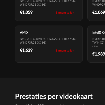
NVIDIA RTX 5060 8GB (GIGABYTE RTX 5060
NVIDIA R
WINDFORCE OC 8G)
WINDFOR
€1.059
Samenstellen →
€1.069
AMD
Intel® 
NVIDIA RTX 5060 8GB (GIGABYTE RTX 5060
NVIDIA R
WINDFORCE OC 8G)
TWIN X2)
</b>
€1.629
Samenstellen →
€1.989
Prestaties per videokaart