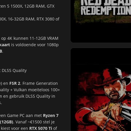
yzen 5 1500X, 12GB RAM, GTX
800X, 16-32GB RAM, RTX 3080 of
es op 4K kunnen 11-12GB VRAM
kaart
is voldoende voor 1080p
B
.
 DLSS Quality
e) en
FSR 2
. Frame Generation
uality + Vulkan moeiteloos 100+
en gebruik DLSS Quality in
s.
j een Game PC aan met
Ryzen 7
 (12GB)
. Vanaf ~€1500 stel je
 kiest voor een
RTX 5070 Ti
of