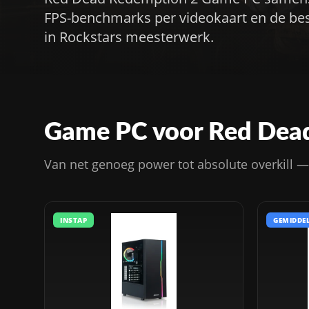
FPS-benchmarks per videokaart en de best
in Rockstars meesterwerk.
Game PC voor Red Dea
Van net genoeg power tot absolute overkill — k
INSTAP
GEMIDDE