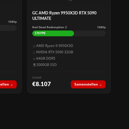
GC AMD Ryzen 9950X3D RTX 5090
ULTIMATE
1080p
Red Dead Redemption 2
1080p
170 FPS
AMD Ryzen 9 9950X3D
NVIDIA RTX 5090 32GB
64GB DDR5
2000GB SSD
VANAF
€8.107
ellen →
Samenstellen →