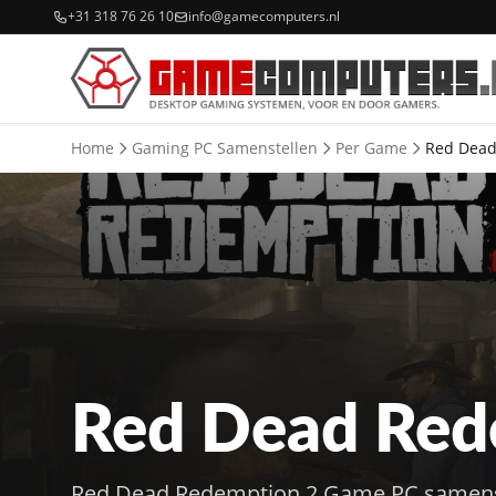
+31 318 76 26 10
info@gamecomputers.nl
Home
Gaming PC Samenstellen
Per Game
Red Dead
Red Dead Red
Red Dead Redemption 2 Game PC samenste