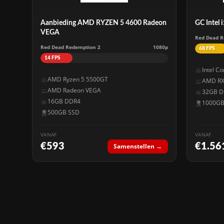
Aanbieding AMD RYZEN 5 4600 Radeon
GC Intel
VEGA
Red Dead R
Red Dead Redemption 2
1080p
68 FPS
14 FPS
Intel C
AMD Ryzen 5 5500GT
AMD RX
AMD Radeon VEGA
32GB D
16GB DDR4
1000GB
500GB SSD
VANAF
VANAF
€593
€1.56
Samenstellen →