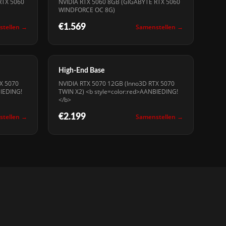
RTX 5060
NVIDIA RTX 5060 8GB (GIGABYTE RTX 5060
WINDFORCE OC 8G)
stellen →
€1.569
Samenstellen →
High-End Base
X 5070
NVIDIA RTX 5070 12GB (Inno3D RTX 5070
BIEDING!
TWIN X2) <b style=color:red>AANBIEDING!
</b>
stellen →
€2.199
Samenstellen →