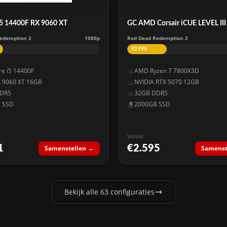
 i5 14400F RX 9060 XT
GC AMD Corsair iCUE LEVEL III
edemption 2
1080p
Red Dead Redemption 2
92 FPS
ore i5 14400F
AMD Ryzen 7 7800X3D
 9060 XT 16GB
NVIDIA RTX 5070 12GB
DR5
32GB DDR5
 SSD
2000GB SSD
VANAF
1
€2.595
Samenstellen →
Samenst
Bekijk alle 63 configuraties