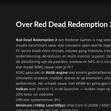
Over Red Dead Redemption 
Red Dead Redemption 2
van Rockstar Games is nog stee
visuele benchmark waar veel nieuwere open-worlds te
PC-versie biedt extra missies, nieuwe gang hideouts, tr
ondersteuning, 4K-textures en multi-monitor support. De
de detaillering van de paarden, sneeuw en NPC-AI is na 
Wat maakt RDR2 zwaar voor je PC?
RDR2 gebruikt de
RAGE-engine
met enorm gedetailleerde
simulaties (sneeuw, modder, dieren-AI op kilometers afs
wolken/mist. Het schaalt zwaar met VRAM en geheugen-ba
Vulkan
over DirectX 12 in de launcher — Vulkan loopt op v
20% beter en stabieler.
Officiële systeemeisen (PC)
Minimum (1080p Low/30fps):
Intel Core i5-2500K / AMD
2GB / Radeon R9 280 3GB, 150GB SSD