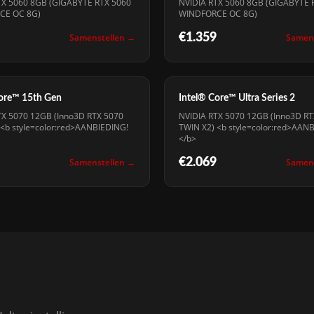
TX 5060 8GB (GIGABYTE RTX 5060
NVIDIA RTX 5060 8GB (GIGABYTE 
CE OC 8G)
WINDFORCE OC 8G)
Samenstellen →
€1.359
Samen
Core™ 15th Gen
Intel® Core™ Ultra Series 2
TX 5070 12GB (Inno3D RTX 5070
NVIDIA RTX 5070 12GB (Inno3D RT
 <b style=color:red>AANBIEDING!
TWIN X2) <b style=color:red>AAN
</b>
Samenstellen →
€2.069
Samen