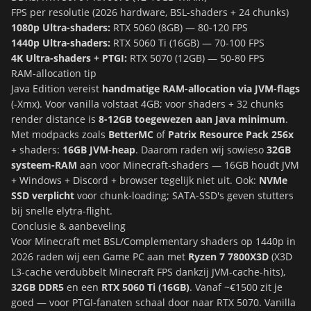
FPS per resolutie (2026 hardware, BSL-shaders + 24 chunks)
1080p Ultra-shaders:
RTX 5060 (8GB) — 80-120 FPS
1440p Ultra-shaders:
RTX 5060 Ti (16GB) — 70-100 FPS
4K Ultra-shaders + PTGI:
RTX 5070 (12GB) — 50-80 FPS
RAM-allocation tip
Java Edition vereist
handmatige RAM-allocation via JVM-flags
(-Xmx). Voor vanilla volstaat 4GB; voor shaders + 32 chunks
render distance is
8-12GB toegewezen aan Java minimum
.
Met modpacks zoals
BetterMC
of
Patrix Resource Pack 256x
+ shaders:
16GB JVM-heap
. Daarom raden wij sowieso
32GB
systeem-RAM
aan voor Minecraft-shaders — 16GB houdt JVM
+ Windows + Discord + browser tegelijk niet uit. Ook:
NVMe
SSD verplicht
voor chunk-loading; SATA-SSD's geven stutters
bij snelle elytra-flight.
Conclusie & aanbeveling
Voor Minecraft met BSL/Complementary shaders op 1440p in
2026 raden wij een Game PC aan met
Ryzen 7 7800X3D
(X3D
L3-cache verdubbelt Minecraft FPS dankzij JVM-cache-hits),
32GB DDR5
en een
RTX 5060 Ti (16GB)
. Vanaf ~€1500 zit je
goed — voor PTGI-fanaten schaal door naar RTX 5070. Vanilla