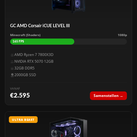
GC AMD Corsair iCUE LEVEL III
Minecraft (Shaders)
1080p
165 FPS
AMD Ryzen 7 7800X3D
NVIDIA RTX 5070 12GB
32GB DDR5
2000GB SSD
VANAF
€2.595
Samenstellen →
ULTRA BEAST