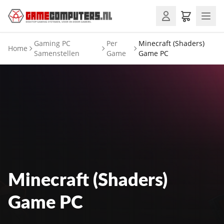
Gaming PC
Per
Minecraft (Shaders)
Home
Samenstellen
Game
Game PC
Minecraft (Shaders)
Game PC