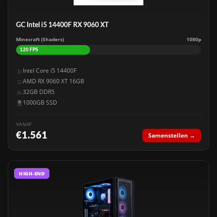
GC Intel i5 14400F RX 9060 XT
Minecraft (Shaders)
1080p
120 FPS
Intel Core i5 14400F
AMD RX 9060 XT 16GB
32GB DDR5
1000GB SSD
VANAF
€1.561
Samenstellen →
HIGH-END