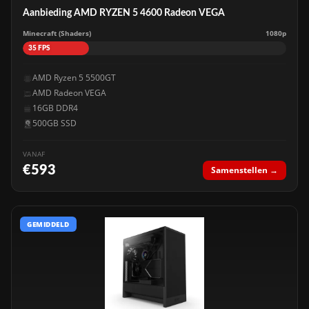
Aanbieding AMD RYZEN 5 4600 Radeon VEGA
Minecraft (Shaders)
1080p
35 FPS
AMD Ryzen 5 5500GT
AMD Radeon VEGA
16GB DDR4
500GB SSD
VANAF
€593
Samenstellen →
GEMIDDELD