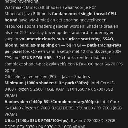
native ray-tracing.
Wat maakt Minecraft Shaders zwaar voor je PC?
Minecraft Java Edition is
fundamenteel single-thread CPU-
bound
(Java JVM-limiet) en eet enorme hoeveelheden
resources zodra shaders geladen worden. Shaders draaien
als een GLSL-overlay bovenop de standaard rendering en
voegen
volumetric clouds
,
sub-surface scattering
,
SSAO
,
bloom
,
parallax-mapping
en — bij PTGI —
path-tracing-rays
per pixel
toe. Op een vanilla setup met 12 chunks zie je 200+
FPS; met
SEUS PTGI HRR
+ 32 chunks render distance +
complexe shader-pack zakt zelfs een RTX 4090 naar 50-70 FPS
op 4K.
Officiële systeemeisen (PC) — Java + Shaders
Minimum (1080p shaders/Lite-pack/30fps):
Intel Core i5-
8400 / Ryzen 5 2600, 16GB RAM, GTX 1660 / RX 5700 (6GB
VRAM)
Aanbevolen (1440p BSL/Complementary/60fps):
Intel Core
i5-13400 / Ryzen 5 7600, 32GB DDR5, RTX 4060 / RX 7600 (8GB
VRAM)
Ultra (1440p SEUS PTGI/100+fps):
Ryzen 7 7800X3D, 32GB
DDR5, RTX 5070 / RX 9070 (12-16GB VRAM)