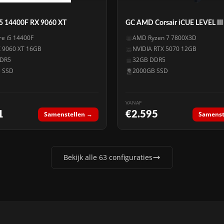
 i5 14400F RX 9060 XT
GC AMD Corsair iCUE LEVEL III
ore i5 14400F
AMD Ryzen 7 7800X3D
 9060 XT 16GB
NVIDIA RTX 5070 12GB
DR5
32GB DDR5
 SSD
2000GB SSD
VANAF
1
€2.595
Samenstellen →
Samenst
Bekijk alle 63 configuraties