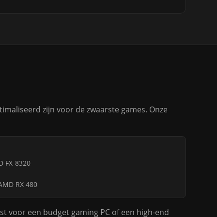
timaliseerd zijn voor de zwaarste games. Onze
D FX-8320
 AMD RX 480
est voor een budget gaming PC of een high-end