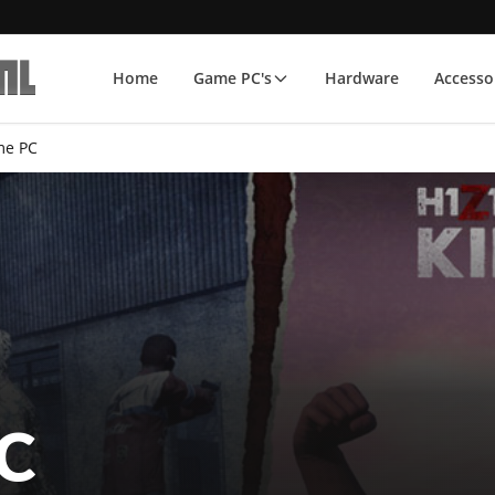
Home
Game PC's
Hardware
Accesso
me PC
C