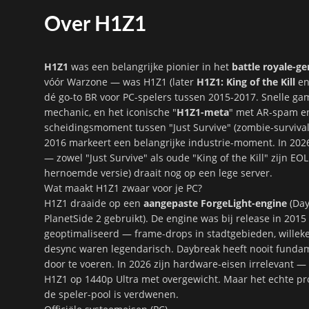
Over H1Z1
H1Z1
was een belangrijke pionier in het
battle royale-ge
vóór Warzone — was H1Z1 (later
H1Z1: King of the Kill
en
dé go-to BR voor PC-spelers tussen 2015-2017. Snelle ga
mechanic, en het iconische "
H1Z1-meta
" met AR-spam en
scheidingsmoment tussen "Just Survive" (zombie-survival) 
2016 markeert een belangrijke industrie-moment. In 2026
— zowel "Just Survive" als oude "King of the Kill" zijn E
hernoemde versie) draait nog op een lege server.
Wat maakt H1Z1 zwaar voor je PC?
H1Z1 draaide op een
aangepaste ForgeLight-engine
(Day
PlanetSide 2 gebruikt). De engine was bij release in 2015
geoptimaliseerd — frame-drops in stadtgebieden, willeke
desync waren legendarisch. Daybreak heeft nooit fundam
door te voeren. In 2026 zijn hardware-eisen irrelevant 
H1Z1 op 1440p Ultra met overgewicht. Maar het echte pro
de speler-pool is verdwenen.