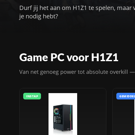
Durf jij het aan om H1Z1 te spelen, maar
je nodig hebt?
Game PC voor H1Z1
Van net genoeg power tot absolute overkill — k
INSTAP
GEMIDDE