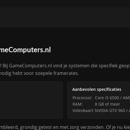
ameComputers.nl
 Bij GameComputers.nl vind je systemen die specifiek geop
 nodig hebt voor soepele framerates.
Aanbevolen specificaties
Processor:
Core i5 6500 / AM
RAM:
8 GB of meer
Videokaart:
NVIDIA GTX 960 /
leerd, grondig getest en met zorg verzonden. Of je nu ki