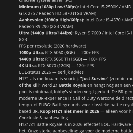
Officiële systeemeisen (PC)
Minimum (1080p Low/30fps):
Intel Core i5-2500K / AMD
GTX 275 / Radeon HD 5870 (1GB VRAM)
Aanbevolen (1080p High/60fps):
Intel Core i5-4570 / AM
Radeon R9 290 (2GB VRAM)
Ultra (1440p Ultra/144fps):
Ryzen 5 7600 / Intel Core i5
8GB
FPS per resolutie (2026 hardware)
1080p Ultra:
RTX 5060 (8GB) — 200+ FPS
1440p Ultra:
RTX 5060 Ti (16GB) — 160+ FPS
4K Ultra:
RTX 5070 (12GB) — 120+ FPS
EOL-status 2026 — eerlijk advies
H1Z1 als merknaam is voorbij.
"Just Survive"
(zombie-mod
of the Kill"
werd
Z1 Battle Royale
en hangt nog aan een 
pool is minimaal, lobby's vinden vergt geduld. De BR-gen
moderne BR-experience is
Call of Duty Warzone
de direc
tempo, of
PUBG: Battlegrounds
voor klassieke battle royal
based BR.
Koop H1Z1 niet meer in 2026
— alleen voor his
Conclusie & aanbeveling
H1Z1/Z1 Battle Royale is in 2026 effectief EOL. Hardware-
het. Onze sterke aanbeveling: ga voor de moderne battle