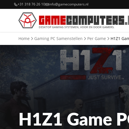
+31 318 76 26 10
info@gamecomputers.nl
Home
Gaming PC Samenstellen
Per Game
H1Z1 Ga
H1Z1 Game P