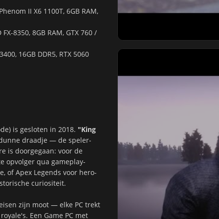
 Phenom II X6 1100T, 6GB RAM,
D FX-8350, 8GB RAM, GTX 760 /
-13400, 16GB DDR5, RTX 5060
e) is gesloten in 2018.
"King
dunne draadje — de speler-
re is doorgegaan: voor de
te opvolger qua gameplay-
e, of
Apex Legends
voor hero-
torische curiositeit.
eisen zijn moot — elke PC trekt
 royale's. Een Game PC met