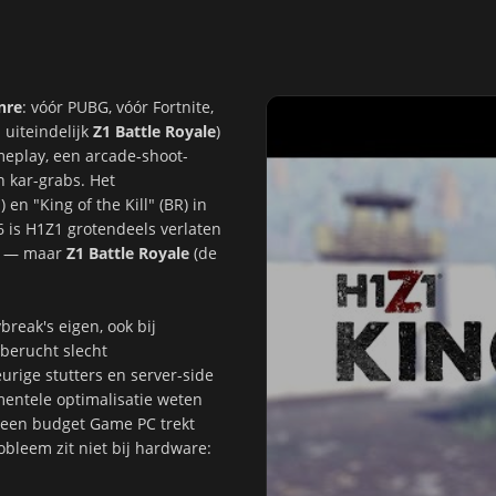
nre
: vóór PUBG, vóór Fortnite,
 uiteindelijk
Z1 Battle Royale
)
meplay, een arcade-shoot-
 kar-grabs. Het
en "King of the Kill" (BR) in
 is H1Z1 grotendeels verlaten
OL — maar
Z1 Battle Royale
(de
break's eigen, ook bij
 berucht slecht
urige stutters en server-side
entele optimalisatie weten
— een budget Game PC trekt
bleem zit niet bij hardware: