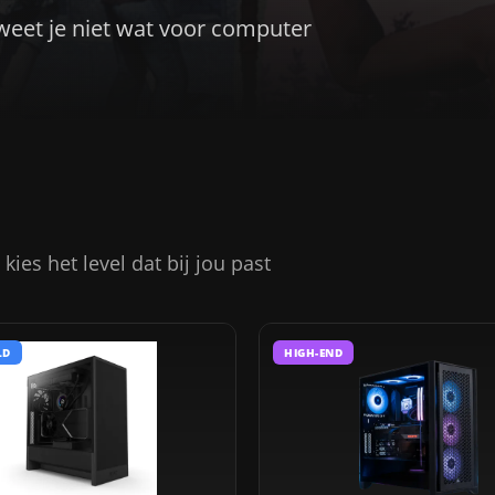
 weet je niet wat voor computer
ies het level dat bij jou past
LD
HIGH-END