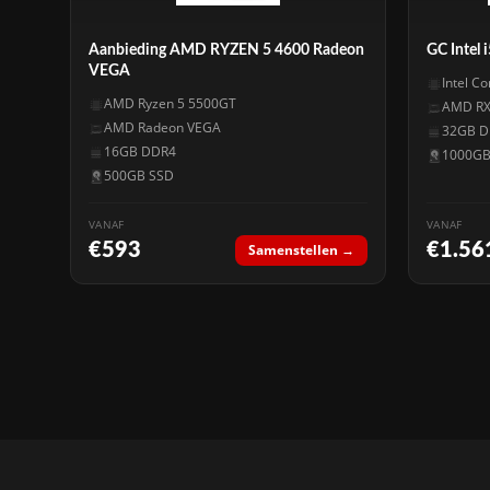
Aanbieding AMD RYZEN 5 4600 Radeon
GC Intel
VEGA
Intel C
AMD Ryzen 5 5500GT
AMD RX
AMD Radeon VEGA
32GB D
16GB DDR4
1000GB
500GB SSD
VANAF
VANAF
€593
€1.56
Samenstellen →