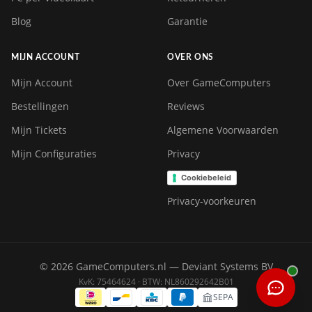
Blog
Garantie
MIJN ACCOUNT
OVER ONS
Mijn Account
Over GameComputers
Bestellingen
Reviews
Mijn Tickets
Algemene Voorwaarden
Mijn Configuraties
Privacy
Cookiebeleid
Privacy-voorkeuren
© 2026 GameComputers.nl — Deviant Systems BV
KvK: 75464624 · BTW: NL860292642B01
SEPA