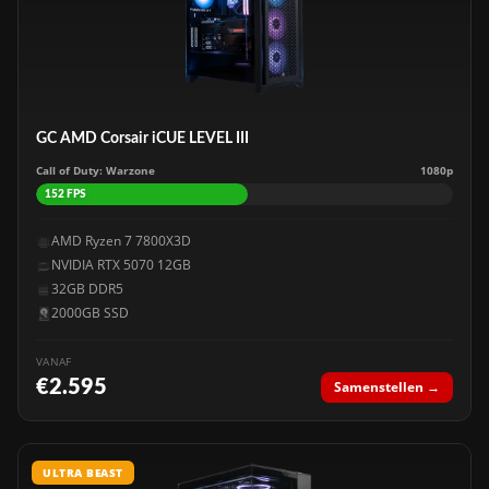
GC AMD Corsair iCUE LEVEL III
Call of Duty: Warzone
1080p
152 FPS
AMD Ryzen 7 7800X3D
NVIDIA RTX 5070 12GB
32GB DDR5
2000GB SSD
VANAF
€2.595
Samenstellen →
ULTRA BEAST