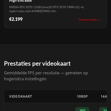
High-End Base
NVIDIA RTX 5070 12GB (Inno3D RTX 5070 TWIN X2) <b
style=color:red>AANBIEDING!</b>
€2.199
Samenstellen →
Prestaties per videokaart
Gemiddelde FPS per resolutie — gemeten op
hoge/ultra instellingen
VIDEOKAART
1080P
1440
260
210