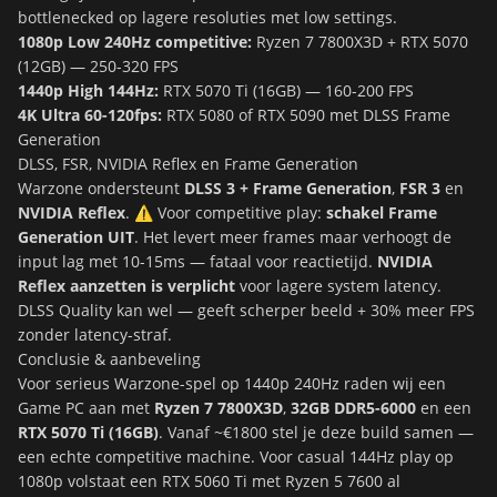
bottlenecked op lagere resoluties met low settings.
1080p Low 240Hz competitive:
Ryzen 7 7800X3D + RTX 5070
(12GB) — 250-320 FPS
1440p High 144Hz:
RTX 5070 Ti (16GB) — 160-200 FPS
4K Ultra 60-120fps:
RTX 5080 of RTX 5090 met DLSS Frame
Generation
DLSS, FSR, NVIDIA Reflex en Frame Generation
Warzone ondersteunt
DLSS 3 + Frame Generation
,
FSR 3
en
NVIDIA Reflex
. ⚠️ Voor competitive play:
schakel Frame
Generation UIT
. Het levert meer frames maar verhoogt de
input lag met 10-15ms — fataal voor reactietijd.
NVIDIA
Reflex aanzetten is verplicht
voor lagere system latency.
DLSS Quality kan wel — geeft scherper beeld + 30% meer FPS
zonder latency-straf.
Conclusie & aanbeveling
Voor serieus Warzone-spel op 1440p 240Hz raden wij een
Game PC aan met
Ryzen 7 7800X3D
,
32GB DDR5-6000
en een
RTX 5070 Ti (16GB)
. Vanaf ~€1800 stel je deze build samen —
een echte competitive machine. Voor casual 144Hz play op
1080p volstaat een RTX 5060 Ti met Ryzen 5 7600 al