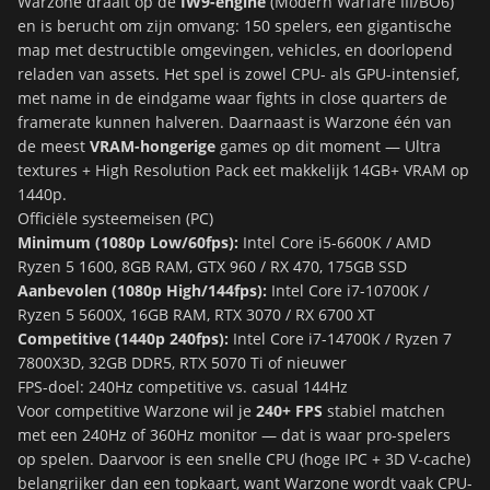
Warzone draait op de
IW9-engine
(Modern Warfare III/BO6)
en is berucht om zijn omvang: 150 spelers, een gigantische
map met destructible omgevingen, vehicles, en doorlopend
reladen van assets. Het spel is zowel CPU- als GPU-intensief,
met name in de eindgame waar fights in close quarters de
framerate kunnen halveren. Daarnaast is Warzone één van
de meest
VRAM-hongerige
games op dit moment — Ultra
textures + High Resolution Pack eet makkelijk 14GB+ VRAM op
1440p.
Officiële systeemeisen (PC)
Minimum (1080p Low/60fps):
Intel Core i5-6600K / AMD
Ryzen 5 1600, 8GB RAM, GTX 960 / RX 470, 175GB SSD
Aanbevolen (1080p High/144fps):
Intel Core i7-10700K /
Ryzen 5 5600X, 16GB RAM, RTX 3070 / RX 6700 XT
Competitive (1440p 240fps):
Intel Core i7-14700K / Ryzen 7
7800X3D, 32GB DDR5, RTX 5070 Ti of nieuwer
FPS-doel: 240Hz competitive vs. casual 144Hz
Voor competitive Warzone wil je
240+ FPS
stabiel matchen
met een 240Hz of 360Hz monitor — dat is waar pro-spelers
op spelen. Daarvoor is een snelle CPU (hoge IPC + 3D V-cache)
belangrijker dan een topkaart, want Warzone wordt vaak CPU-