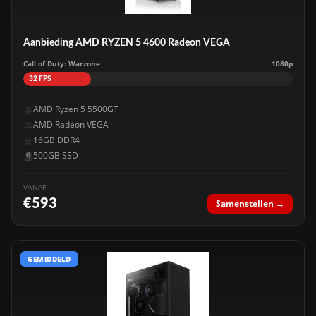
Aanbieding AMD RYZEN 5 4600 Radeon VEGA
Call of Duty: Warzone
1080p
32 FPS
AMD Ryzen 5 5500GT
AMD Radeon VEGA
16GB DDR4
500GB SSD
VANAF
€593
Samenstellen →
GEMIDDELD