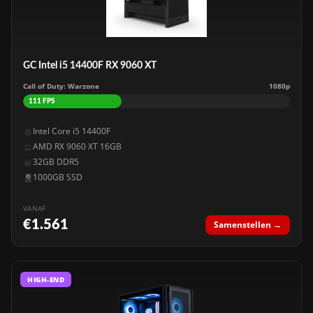
GC Intel i5 14400F RX 9060 XT
Call of Duty: Warzone
1080p
111 FPS
Intel Core i5 14400F
AMD RX 9060 XT 16GB
32GB DDR5
1000GB SSD
VANAF
€1.561
Samenstellen →
HIGH-END