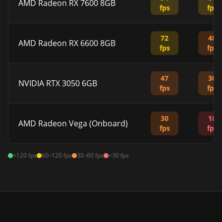
AMD Radeon RX 7600 8GB
fps
fps
72
48
AMD Radeon RX 6600 8GB
fps
fps
47
30
NVIDIA RTX 3050 6GB
fps
fps
30
18
AMD Radeon Vega (Onboard)
fps
fps
>120 fps
60–120 fps
30–60 fps
<30 fps