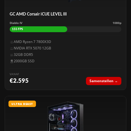
GC AMD Corsair iCUE LEVEL III
Diablo IV
1080p
155 FPS
AMD Ryzen 7 7800X3D
NVIDIA RTX 5070 12GB
32GB DDR5
2000GB SSD
VANAF
€2.595
Samenstellen →
ULTRA BEAST