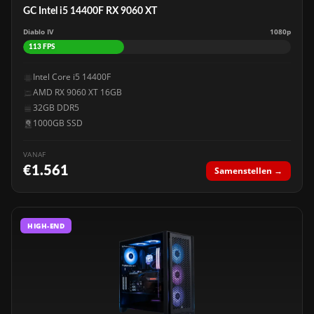
GC Intel i5 14400F RX 9060 XT
Diablo IV
1080p
113 FPS
Intel Core i5 14400F
AMD RX 9060 XT 16GB
32GB DDR5
1000GB SSD
VANAF
€1.561
Samenstellen →
HIGH-END