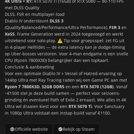
4K Ultra + RT:
RTX 5070 Ti (16GB) of RTX 5080 — 80-110 FPS
met DLSS Quality
DLSS, FSR en multiplayer-load
Diablo IV ondersteunt
DLSS 3
(Quality/Balanced/Performance/Ultra Performance),
FSR 3
en
XeSS
. Frame Generation werd in 2024 toegevoegd en werkt
uitstekend voor solo-play. ⚠️ Tip voor groepsspel: zet FG uit
in 4-player Helltides — de extra latency kan je dodge-timing
op Uber-bosses verstoren. Voor 4-man endgame is een snelle
CPU (Ryzen 7800X3D) belangrijker dan een topkaart.
Conclusie & aanbeveling
Voor een optimale Diablo IV + Vessel of Hatred-ervaring op
1440p Ultra met Ray Tracing raden wij een Game PC aan met
Ryzen 7 7800X3D
,
32GB DDR5
en een
RTX 5070 (12GB)
. Vanaf
~€1500 stel je deze build samen — perfect voor seizoens-
grinding én eventueel Path of Exile 2 ernaast. Wie alles in 4K
Ultra wil draaien kiest voor een
RTX 5070 Ti
. Voor Sanctuary
in 1080p Ultra volstaat een instap-build vanaf €1100.
Officiële website
Bekijk op Steam