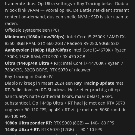
framerate-dips. Op Ultra settings + Ray Tracing belast Diablo
IV ook flink VRAM — vooral op 4K. De Battle.net-client streamt
content on-demand, dus een snelle NVMe SSD is sterk aan te
raden.
Officiële systeemeisen (PC)
Minimum (1080p Low/30fps):
Intel Core i5-2500K / AMD FX-
8350, 8GB RAM, GTX 660 2GB / Radeon R9 280, 90GB SSD
Aanbevolen (1080p High/60fps):
Intel Core i5-4670K / Ryzen
1300X, 16GB RAM, GTX 970 / RX 470 8GB
Ultra (1440p/4K Ultra + RT):
Intel Core i7-14700K / Ryzen 7
7800X3D, 32GB DDR5, RTX 5070 of nieuwer
Ray Tracing in Diablo IV
Diablo IV kreeg in maart 2024 een
Ray Tracing-update
met
RT-Reflections en RT-Shadows. Het ziet er prachtig uit op
Sanctuary's natte cathedral-floors, maar belast je GPU
substantieel. Op 1440p Ultra + RT haal je met een RTX 5070
ongeveer 90-110 FPS, op 4K + RT zit je met een 5080 rond de
80-100 FPS.
1080p Ultra zonder RT:
RTX 5060 (8GB) — 140-180 FPS
1440p Ultra + RT:
RTX 5070 (12GB) — 90-110 FPS