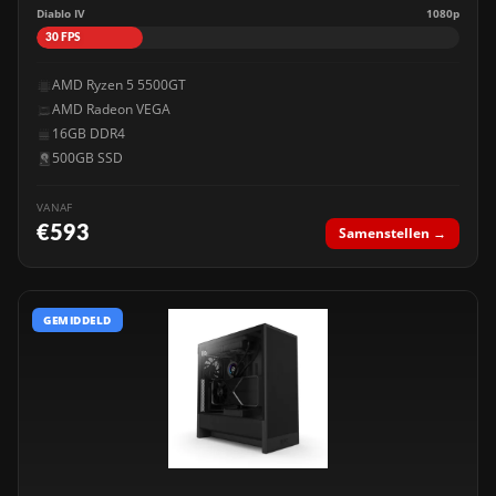
Diablo IV
1080p
30 FPS
AMD Ryzen 5 5500GT
AMD Radeon VEGA
16GB DDR4
500GB SSD
VANAF
€593
Samenstellen →
GEMIDDELD