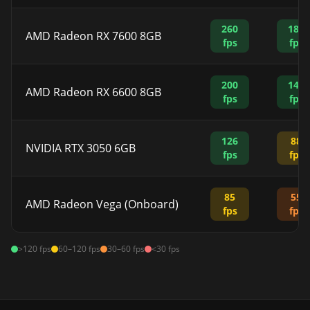
260
186
AMD Radeon RX 7600 8GB
fps
fps
200
145
AMD Radeon RX 6600 8GB
fps
fps
126
88
NVIDIA RTX 3050 6GB
fps
fps
85
55
AMD Radeon Vega (Onboard)
fps
fps
>120 fps
60–120 fps
30–60 fps
<30 fps