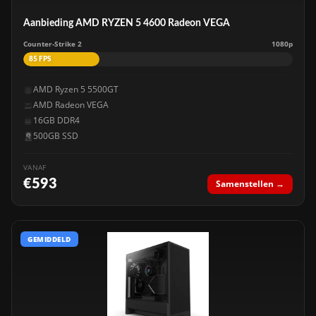
Aanbieding AMD RYZEN 5 4600 Radeon VEGA
Counter-Strike 2
1080p
85 FPS
AMD Ryzen 5 5500GT
AMD Radeon VEGA
16GB DDR4
500GB SSD
VANAF
€593
Samenstellen →
GEMIDDELD