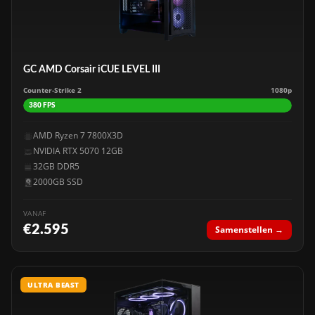
GC AMD Corsair iCUE LEVEL III
Counter-Strike 2
1080p
380 FPS
AMD Ryzen 7 7800X3D
NVIDIA RTX 5070 12GB
32GB DDR5
2000GB SSD
VANAF
€2.595
Samenstellen →
ULTRA BEAST