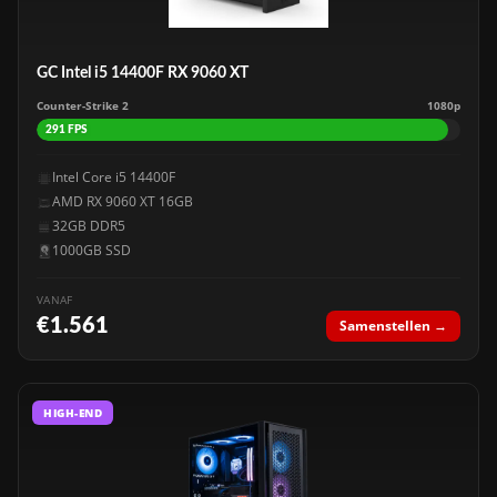
GC Intel i5 14400F RX 9060 XT
Counter-Strike 2
1080p
291 FPS
Intel Core i5 14400F
AMD RX 9060 XT 16GB
32GB DDR5
1000GB SSD
VANAF
€1.561
Samenstellen →
HIGH-END