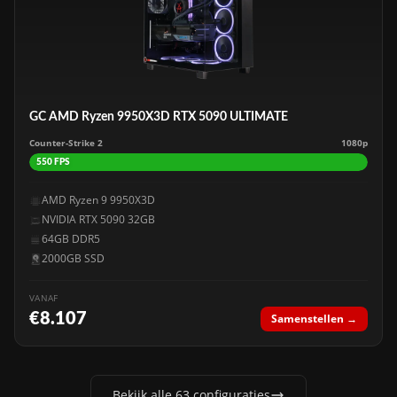
GC AMD Ryzen 9950X3D RTX 5090 ULTIMATE
Counter-Strike 2
1080p
550 FPS
AMD Ryzen 9 9950X3D
NVIDIA RTX 5090 32GB
64GB DDR5
2000GB SSD
VANAF
€8.107
Samenstellen →
Bekijk alle 63 configuraties