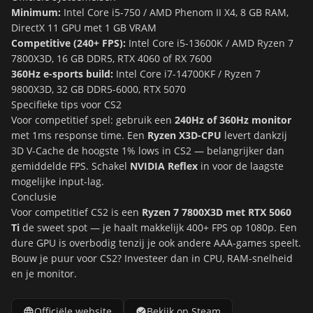
Minimum:
Intel Core i5-750 / AMD Phenom II X4, 8 GB RAM,
DirectX 11 GPU met 1 GB VRAM
Competitive (240+ FPS):
Intel Core i5-13600K / AMD Ryzen 7
7800X3D, 16 GB DDR5, RTX 4060 of RX 7600
360Hz e-sports build:
Intel Core i7-14700KF / Ryzen 7
9800X3D, 32 GB DDR5-6000, RTX 5070
Specifieke tips voor CS2
Voor competitief spel: gebruik een
240Hz of 360Hz monitor
met 1ms response time. Een
Ryzen X3D-CPU
levert dankzij
3D V-Cache de hoogste 1% lows in CS2 — belangrijker dan
gemiddelde FPS. Schakel
NVIDIA Reflex
in voor de laagste
mogelijke input-lag.
Conclusie
Voor competitief CS2 is een
Ryzen 7 7800X3D met RTX 5060
Ti
de sweet spot — je haalt makkelijk 400+ FPS op 1080p. Een
dure GPU is overbodig tenzij je ook andere AAA-games speelt.
Bouw je puur voor CS2? Investeer dan in CPU, RAM-snelheid
en je monitor.
Officiële website
Bekijk op Steam