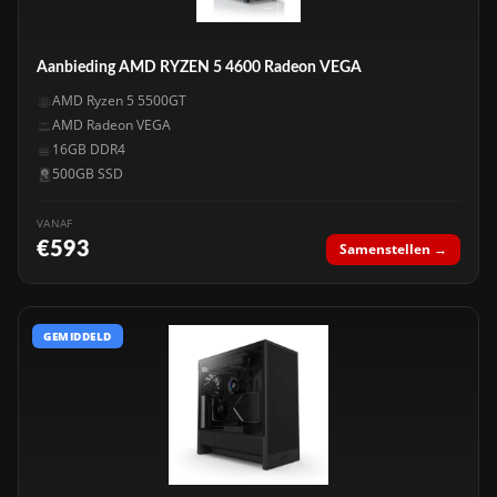
Aanbieding AMD RYZEN 5 4600 Radeon VEGA
AMD Ryzen 5 5500GT
AMD Radeon VEGA
16GB DDR4
500GB SSD
VANAF
€593
Samenstellen →
GEMIDDELD