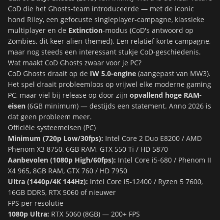
CoD die het Ghosts-team introduceerde — met de iconic
hond Riley, een gefocuste singleplayer-campagne, klassieke
multiplayer en de
Extinction
-modus (CoD's antwoord op
Zombies, dit keer alien-themed). Een relatief korte campagne,
maar nog steeds een interessant stukje CoD-geschiedenis.
Wat maakt CoD Ghosts zwaar voor je PC?
CoD Ghosts draait op de
IW 5.0-engine
(aangepast van MW3).
Het spel draait probleemloos op vrijwel elke moderne gaming
PC, maar viel bij release op door zijn
opvallend hoge RAM-
eisen
(6GB minimum) — destijds een statement. Anno 2026 is
dat geen probleem meer.
Officiële systeemeisen (PC)
Minimum (720p Low/30fps):
Intel Core 2 Duo E8200 / AMD
Phenom X3 8750, 6GB RAM, GTX 550 Ti / HD 5870
Aanbevolen (1080p High/60fps):
Intel Core i5-680 / Phenom II
X4 965, 8GB RAM, GTX 760 / HD 7950
Ultra (1440p/4K 144Hz):
Intel Core i5-12400 / Ryzen 5 7600,
16GB DDR5, RTX 5060 of nieuwer
FPS per resolutie
1080p Ultra:
RTX 5060 (8GB) — 200+ FPS