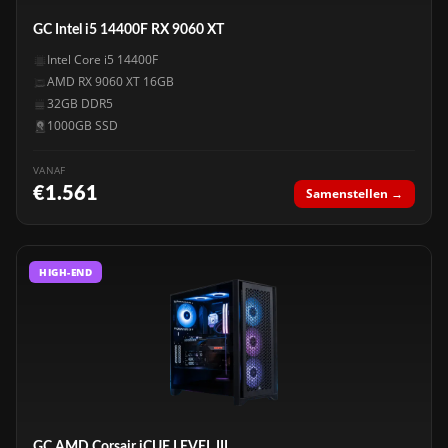
GC Intel i5 14400F RX 9060 XT
Intel Core i5 14400F
AMD RX 9060 XT 16GB
32GB DDR5
1000GB SSD
VANAF
€1.561
Samenstellen →
HIGH-END
GC AMD Corsair iCUE LEVEL III