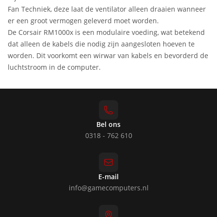
Fan Techniek, deze laat de ventilator alleen draaien wanneer
er een groot vermogen geleverd moet worden.
De Corsair RM1000x is een modulaire voeding, wat betekend
dat alleen de kabels die nodig zijn aangesloten hoeven te
worden. Dit voorkomt een wirwar van kabels en bevorderd de
luchtstroom in de computer.
Bel ons
0318 - 762 610
E-mail
info@gamecomputers.nl