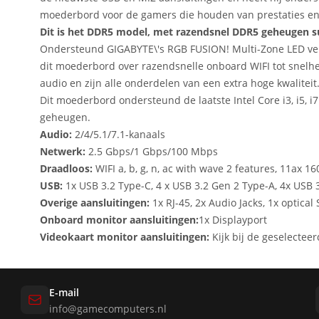
moederbord voor de gamers die houden van prestaties e
Dit is het DDR5 model, met razendsnel DDR5 geheugen s
Ondersteund GIGABYTE\'s RGB FUSION! Multi-Zone LED verl
dit moederbord over razendsnelle onboard WIFI tot snelh
audio en zijn alle onderdelen van een extra hoge kwaliteit
Dit moederbord ondersteund de laatste Intel Core i3, i5, i
geheugen.
Audio:
2/4/5.1/7.1-kanaals
Netwerk:
2.5 Gbps/1 Gbps/100 Mbps
Draadloos:
WIFI a, b, g, n, ac with wave 2 features, 11ax 
USB:
1x USB 3.2 Type-C, 4 x USB 3.2 Gen 2 Type-A, 4x USB 3
Overige aansluitingen:
1x RJ-45, 2x Audio Jacks, 1x optical
Onboard monitor aansluitingen:
1x Displayport
Videokaart monitor aansluitingen:
Kijk bij de geselectee
E-mail
info@gamecomputers.nl