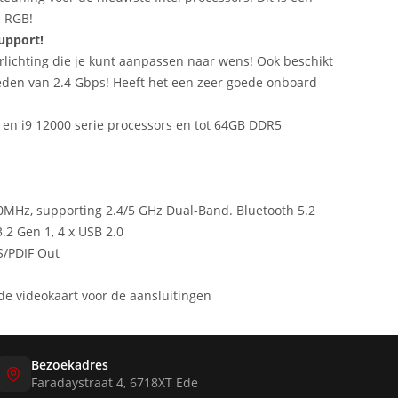
n RGB!
upport!
ichting die je kunt aanpassen naar wens! Ook beschikt
eden van 2.4 Gbps! Heeft het een zeer goede onboard
.
7 en i9 12000 serie processors en tot 64GB DDR5
160MHz, supporting 2.4/5 GHz Dual-Band. Bluetooth 5.2
.2 Gen 1, 4 x USB 2.0
 S/PDIF Out
rde videokaart voor de aansluitingen
Bezoekadres
Faradaystraat 4, 6718XT Ede