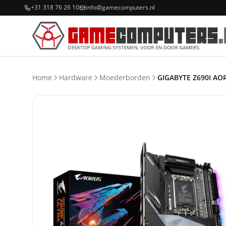
+31 318 76 26 10
info@gamecomputers.nl
Home
Hardware
Moederborden
GIGABYTE Z690I AO