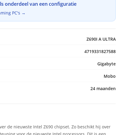
als onderdeel van een configuratie
aming PC's →
Z690I A ULTRA
4719331827588
Gigabyte
Mobo
24 maanden
 de nieuwste Intel Z690 chipset. Zo beschikt hij over
euning voor de nieuwste Intel processors. Dit is een