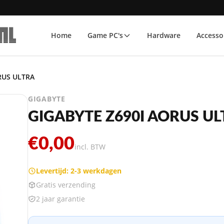
Home
Game PC's
Hardware
Accesso
RUS ULTRA
GIGABYTE
GIGABYTE Z690I AORUS UL
€0,00
incl. BTW
Levertijd: 2-3 werkdagen
Gratis verzending
2 jaar garantie