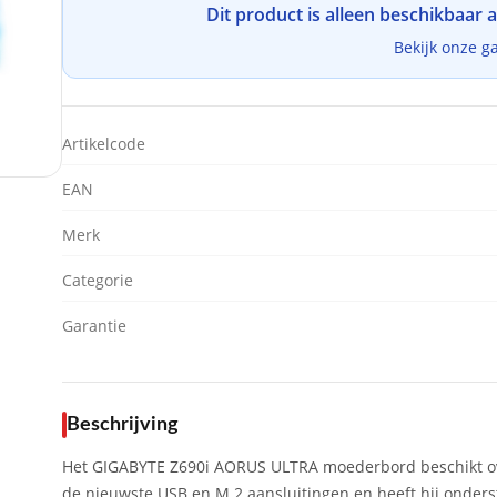
Dit product is alleen beschikbaar 
Bekijk onze g
Artikelcode
EAN
Merk
Categorie
Garantie
Beschrijving
Het GIGABYTE Z690i AORUS ULTRA moederbord beschikt over
de nieuwste USB en M.2 aansluitingen en heeft hij onderst