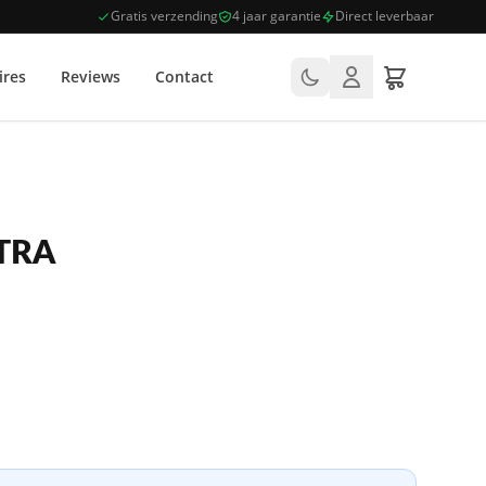
Gratis verzending
4 jaar garantie
Direct leverbaar
ires
Reviews
Contact
TRA