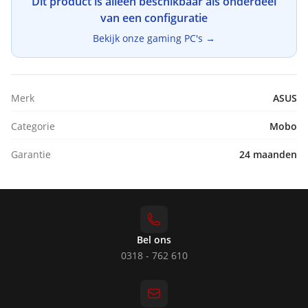
Dit product is alleen beschikbaar als onderdeel
van een configuratie
Bekijk onze gaming PC's →
Merk
ASUS
Categorie
Mobo
Garantie
24 maanden
Bel ons
0318 - 762 610