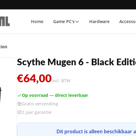
Home
Game PC's
Hardware
Accesso
tion
Scythe Mugen 6 - Black Edit
€64,00
incl. BTW
Op voorraad — direct leverbaar
Gratis verzending
2 jaar garantie
Dit product is alleen beschikbaar 