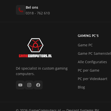
Bel ons
0318 - 762 610
GAMING PC'S
Game PC
Game PC Samenstel
Alle Configuraties
Dé specialist in custom gaming
PC per Game
computers.
PC per Videokaart
Blog
© 2026 GameComputers.nl — Deviant Systems BV