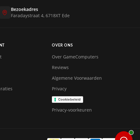
Bezoekadres
Faradaystraat 4, 6718XT Ede
NT
OVER ONS
t
Over GameComputers
Reviews
Algemene Voorwaarden
raties
Privacy
Cookiebeleid
Privacy-voorkeuren