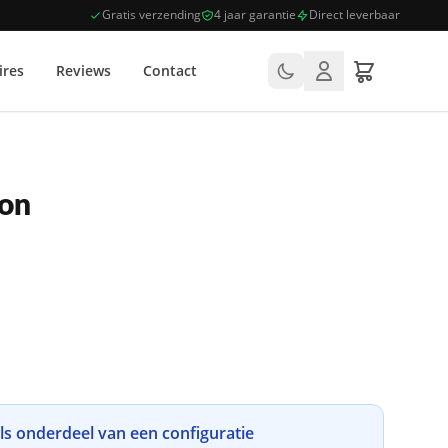
Gratis verzending
4 jaar garantie
Direct leverbaar
ires
Reviews
Contact
ion
als onderdeel van een configuratie