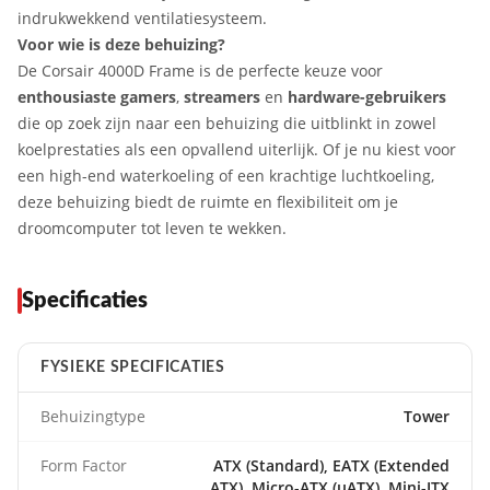
indrukwekkend ventilatiesysteem.
Voor wie is deze behuizing?
De Corsair 4000D Frame is de perfecte keuze voor
enthousiaste gamers
,
streamers
en
hardware-gebruikers
die op zoek zijn naar een behuizing die uitblinkt in zowel
koelprestaties als een opvallend uiterlijk. Of je nu kiest voor
een high-end waterkoeling of een krachtige luchtkoeling,
deze behuizing biedt de ruimte en flexibiliteit om je
droomcomputer tot leven te wekken.
Specificaties
FYSIEKE SPECIFICATIES
Behuizingtype
Tower
Form Factor
ATX (Standard), EATX (Extended
ATX), Micro-ATX (µATX), Mini-ITX