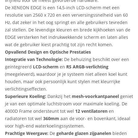
vrijheid voor de meest gevorderde hardware.
De
XENEON EDGE
is een 14,5-inch LCD-scherm met een
resolutie van 2560 x 720 en een verversingssnelheid van 60
Hz, dat zeker in het oog springt en alle gebruikers tevreden
zal stellen. De levendige kleuren en brede kijkhoeken van de
EDGE versterken het indrukwekkende scherm en laten alles
wat de gebruiker kiest prachtig tot zijn recht komen.
Opvallend Design en Optische Prestaties
Integratie van Technologie:
De behuizing beschikt over een
geïntegreerd
LCD-scherm
en
RS ARGB-verlichting
(meegeleverd), waardoor je je systeem niet alleen koel kunt
houden, maar ook persoonlijk kunt stylen met kleurrijke
verlichtingseffecten.
Superieure Koeling:
Dankzij het
mesh-voorkantpaneel
geniet
je van een optimale luchtstroom voor maximale koeling. De
4000D Frame ondersteunt tot wel
12 ventilatoren
en
radiatoren tot wel
360mm
aan de voor- en bovenkant, ideaal
voor high-end waterkoelingssystemen.
Prachtige Weergave:
De
geharde glazen zijpanelen
bieden