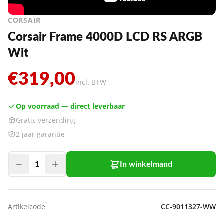
CORSAIR
Corsair Frame 4000D LCD RS ARGB
Wit
€319,00
incl. BTW
Op voorraad — direct leverbaar
Gratis verzending
2 jaar garantie
1
In winkelmand
Artikelcode
CC-9011327-WW