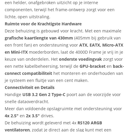
een helder, onafgebroken uitzicht op je interne
componenten, terwijl het frame-ontwerp zorgt voor een
lichte, open uitstraling.
Ruimte voor de Krachtigste Hardware
Deze behuizing is gebouwd voor kracht. Met een maximale
grafische kaartlengte van 430mm
(405mm bij gebruik van
een front fan) en ondersteuning voor
ATX, EATX, Micro-ATX
en Mini-ITX
moederborden, laat de 4000D Frame je vrij in je
keuze van onderdelen. Het
onderste voedingvak
zorgt voor
een nette kabelbeheersing, terwijl de
GPU-bracket
en
back-
connect compatibiliteit
het monteren en onderhouden van
je systeem een fluitje van een cent maken.
Connectiviteit en Details
Handige
USB 3.2 Gen 2 Type-C
poort aan de voorzijde voor
snelle dataoverdracht.
Meer dan voldoende opslagruimte met ondersteuning voor
4x 2.5"
en
2x 3.5"
drives.
De behuizing wordt geleverd met 4x
RS120 ARGB
ventilatoren
, zodat je direct aan de slag kunt met een