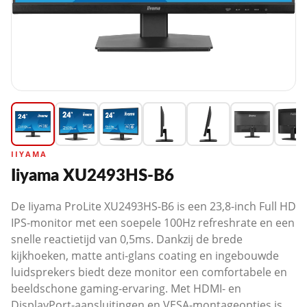
IIYAMA
Iiyama XU2493HS-B6
De Iiyama ProLite XU2493HS-B6 is een 23,8-inch Full HD
IPS-monitor met een soepele 100Hz refreshrate en een
snelle reactietijd van 0,5ms. Dankzij de brede
kijkhoeken, matte anti-glans coating en ingebouwde
luidsprekers biedt deze monitor een comfortabele en
beeldschone gaming-ervaring. Met HDMI- en
DisplayPort-aansluitingen en VESA-montageopties is