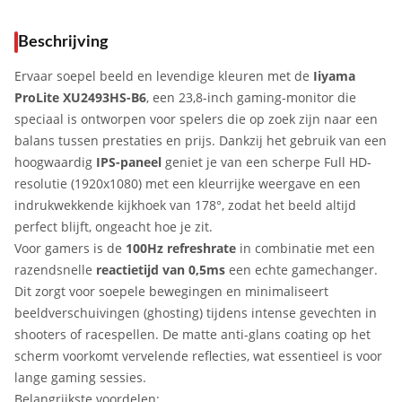
Beschrijving
Ervaar soepel beeld en levendige kleuren met de
Iiyama
ProLite XU2493HS-B6
, een 23,8-inch gaming-monitor die
speciaal is ontworpen voor spelers die op zoek zijn naar een
balans tussen prestaties en prijs. Dankzij het gebruik van een
hoogwaardig
IPS-paneel
geniet je van een scherpe Full HD-
resolutie (1920x1080) met een kleurrijke weergave en een
indrukwekkende kijkhoek van 178°, zodat het beeld altijd
perfect blijft, ongeacht hoe je zit.
Voor gamers is de
100Hz refreshrate
in combinatie met een
razendsnelle
reactietijd van 0,5ms
een echte gamechanger.
Dit zorgt voor soepele bewegingen en minimaliseert
beeldverschuivingen (ghosting) tijdens intense gevechten in
shooters of racespellen. De matte anti-glans coating op het
scherm voorkomt vervelende reflecties, wat essentieel is voor
lange gaming sessies.
Belangrijkste voordelen: