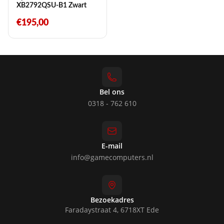
XB2792QSU-B1 Zwart
€195,00
Bel ons
0318 - 762 610
E-mail
info@gamecomputers.nl
Bezoekadres
Faradaystraat 4, 6718XT Ede