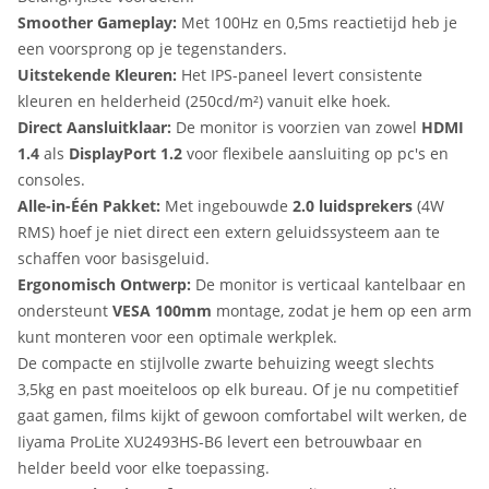
Smoother Gameplay:
Met 100Hz en 0,5ms reactietijd heb je
een voorsprong op je tegenstanders.
Uitstekende Kleuren:
Het IPS-paneel levert consistente
kleuren en helderheid (250cd/m²) vanuit elke hoek.
Direct Aansluitklaar:
De monitor is voorzien van zowel
HDMI
1.4
als
DisplayPort 1.2
voor flexibele aansluiting op pc's en
consoles.
Alle-in-Één Pakket:
Met ingebouwde
2.0 luidsprekers
(4W
RMS) hoef je niet direct een extern geluidssysteem aan te
schaffen voor basisgeluid.
Ergonomisch Ontwerp:
De monitor is verticaal kantelbaar en
ondersteunt
VESA 100mm
montage, zodat je hem op een arm
kunt monteren voor een optimale werkplek.
De compacte en stijlvolle zwarte behuizing weegt slechts
3,5kg en past moeiteloos op elk bureau. Of je nu competitief
gaat gamen, films kijkt of gewoon comfortabel wilt werken, de
Iiyama ProLite XU2493HS-B6 levert een betrouwbaar en
helder beeld voor elke toepassing.