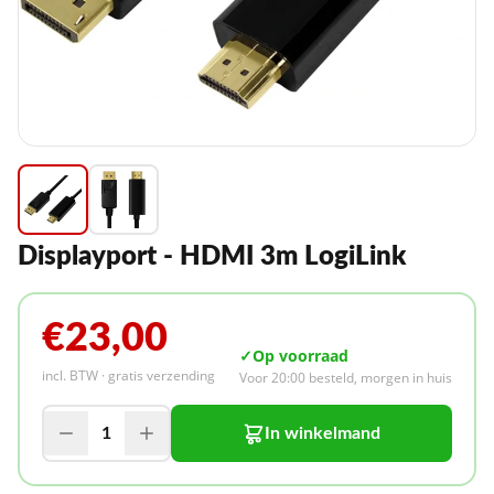
Displayport - HDMI 3m LogiLink
€23,00
✓
Op voorraad
incl. BTW · gratis verzending
Voor 20:00 besteld, morgen in huis
1
In winkelmand