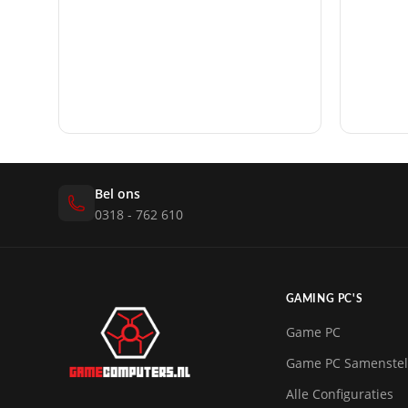
Bel ons
0318 - 762 610
GAMING PC'S
Game PC
Game PC Samenstel
Alle Configuraties