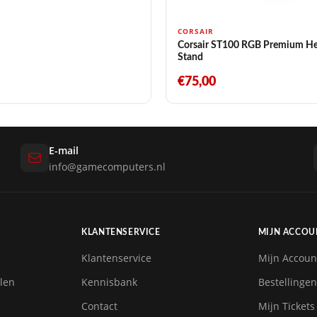
CORSAIR
Corsair ST100 RGB Premium He
Stand
€75,00
E-mail
info@gamecomputers.nl
KLANTENSERVICE
MIJN ACCOU
Klantenservice
Mijn Accoun
len
Kennisbank
Bestellingen
Contact
Mijn Tickets