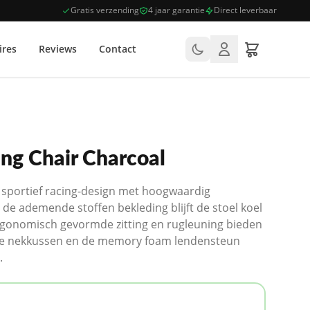
Gratis verzending
4 jaar garantie
Direct leverbaar
ires
Reviews
Contact
ng Chair Charcoal
sportief racing-design met hoogwaardig
 de ademende stoffen bekleding blijft de stoel koel
 ergonomisch gevormde zitting en rugleuning bieden
rde nekkussen en de memory foam lendensteun
.