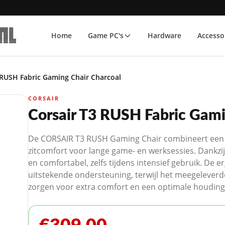
Home
Game PC's
Hardware
Accesso
 RUSH Fabric Gaming Chair Charcoal
CORSAIR
Corsair T3 RUSH Fabric Gami
De CORSAIR T3 RUSH Gaming Chair combineert een 
zitcomfort voor lange game- en werksessies. Dankzij
en comfortabel, zelfs tijdens intensief gebruik. De
uitstekende ondersteuning, terwijl het meegeleve
zorgen voor extra comfort en een optimale houding