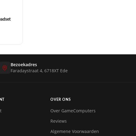
adset
Bezoekadres
Faradaystraat 4, 6718XT Ede
NT
OVER ONS
t
Over GameComputers
Reviews
Algemene Voorwaarden