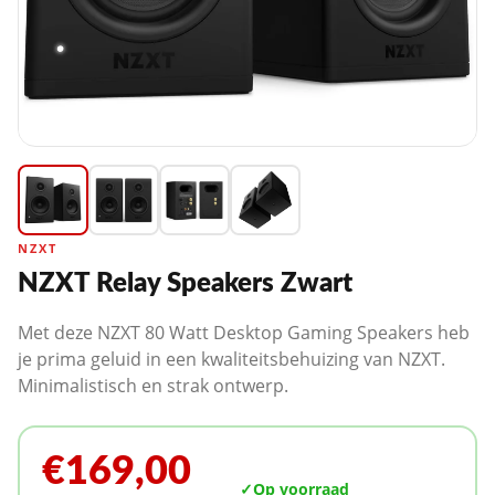
NZXT
NZXT Relay Speakers Zwart
Met deze NZXT 80 Watt Desktop Gaming Speakers heb
je prima geluid in een kwaliteitsbehuizing van NZXT.
Minimalistisch en strak ontwerp.
€169,00
✓
Op voorraad