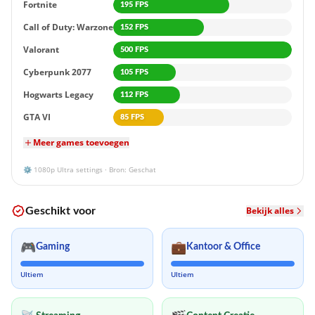
Fortnite
195 FPS
Call of Duty: Warzone
152 FPS
Valorant
500 FPS
Cyberpunk 2077
105 FPS
Hogwarts Legacy
112 FPS
GTA VI
85 FPS
Meer games toevoegen
⚙️
1080p
Ultra settings · Bron: Geschat
Bekijk alles
Geschikt voor
🎮
💼
Gaming
Kantoor & Office
Ultiem
Ultiem