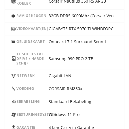
Corsair Nautilus 360 RS ARGB
KOELER
32GB DDR5 6000Mhz (Corsair Vengeance RGB)
RAM GEHEUGEN
GIGABYTE RTX 5070 Ti WINDFORCE OC 16G
VIDEOKAART(EN)
Onboard 7.1 Surround Sound
GELUIDSKAART
1E SOLID STATE
Samsung 990 PRO 2 TB
DRIVE / HARDE
SCHIJF
Gigabit LAN
NETWERK
CORSAIR RM850x
VOEDING
Standaard Bekabeling
BEKABELING
Windows 11 Pro
BESTURINGSSYSTEEM
4 Jaar Carry in Garantie
GARANTIE