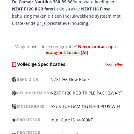
De
Corsair Nautilus 360 RS
360mm waterkoeling en
NZXT F120 RGB fans
in de strakke
NZXT H6 Flow
behuizing maken dit een indrukwekkend systeem met
uitstekende prijs-prestatieverhouding.
Vragen over deze configuratie?
Neem contact op
of
vraag het Lucius (AI)
Toon alles
Volledige Specificaties
NZXT H6 Flow Black
BEHUIZING
NZXT F120 RGB TRIPLE PACK ZWART
GELUIDSDEMPING
ASUS TUF GAMING B760-PLUS WIFI
MOEDERBORD
Intel Core i5 14600KF
PROCESSOR
PROCESSOR