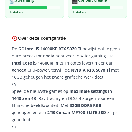
📡
🎬
Streaming
Content Creatie
Uitstekend
Uitstekend
Over deze configuratie
De
GC Intel i5 14600KF RTX 5070 Ti
bewijst dat je geen
dure processor nodig hebt voor top-tier gaming. De
Intel Core i5 14600KF
met 14 cores levert meer dan
genoeg CPU-power, terwijl de
NVIDIA RTX 5070 Ti
met
16GB geheugen het zware grafische werk doet.
\n
Speel de nieuwste games op
maximale settings in
1440p en 4K
. Ray tracing en DLSS 4 zorgen voor een
filmische beeldkwaliteit. Met
32GB DDR5 RGB
geheugen en een
2TB Corsair MP700 ELITE SSD
zit je
gebeiteld.
\n