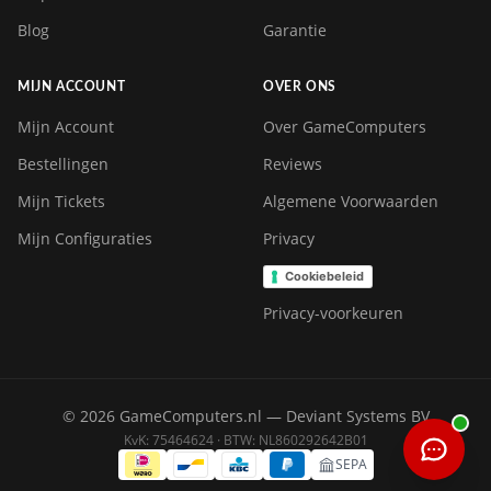
Blog
Garantie
MIJN ACCOUNT
OVER ONS
Mijn Account
Over GameComputers
Bestellingen
Reviews
Mijn Tickets
Algemene Voorwaarden
Mijn Configuraties
Privacy
Cookiebeleid
Privacy-voorkeuren
© 2026 GameComputers.nl — Deviant Systems BV
KvK: 75464624 · BTW: NL860292642B01
SEPA