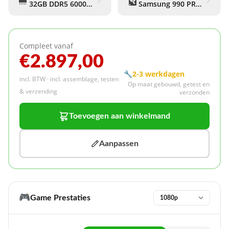
32GB DDR5 6000Mhz (Corsair Vengeance RGB)
Samsung 990 PRO 2 TB
Compleet vanaf
€2.897,00
🔧
2-3 werkdagen
incl. BTW · incl. assemblage, testen
Op maat gebouwd, getest en
& verzending
verzonden
Toevoegen aan winkelmand
Aanpassen
🎮
Game Prestaties