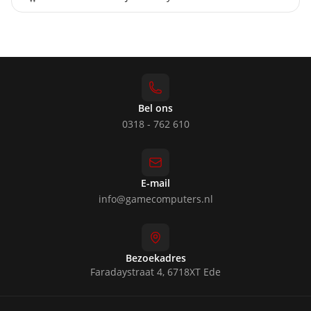
Bel ons
0318 - 762 610
E-mail
info@gamecomputers.nl
Bezoekadres
Faradaystraat 4, 6718XT Ede