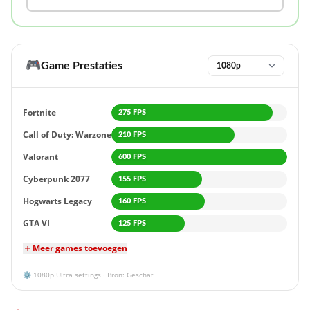
🎮
Game Prestaties
Fortnite
275 FPS
Call of Duty: Warzone
210 FPS
Valorant
600 FPS
Cyberpunk 2077
155 FPS
Hogwarts Legacy
160 FPS
GTA VI
125 FPS
Meer games toevoegen
⚙️
1080p
Ultra settings · Bron: Geschat