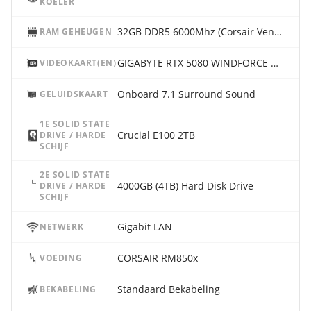
KOELER
32GB DDR5 6000Mhz (Corsair Vengeance RGB)
RAM GEHEUGEN
GIGABYTE RTX 5080 WINDFORCE OC 16G
VIDEOKAART(EN)
Onboard 7.1 Surround Sound
GELUIDSKAART
1E SOLID STATE
Crucial E100 2TB
DRIVE / HARDE
SCHIJF
2E SOLID STATE
4000GB (4TB) Hard Disk Drive
DRIVE / HARDE
SCHIJF
Gigabit LAN
NETWERK
CORSAIR RM850x
VOEDING
Standaard Bekabeling
BEKABELING