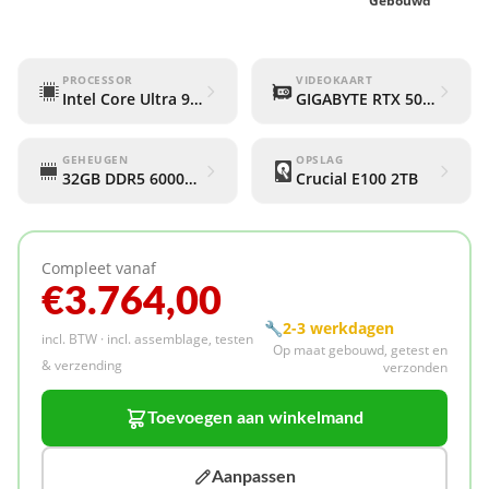
Gebouwd
PROCESSOR
VIDEOKAART
Intel Core Ultra 9 285K
GIGABYTE RTX 5080 WIND
GEHEUGEN
OPSLAG
32GB DDR5 6000Mhz (Corsair Vengeance RGB)
Crucial E100 2TB
Compleet vanaf
€3.764,00
🔧
2-3 werkdagen
incl. BTW · incl. assemblage, testen
Op maat gebouwd, getest en
& verzending
verzonden
Toevoegen aan winkelmand
Aanpassen