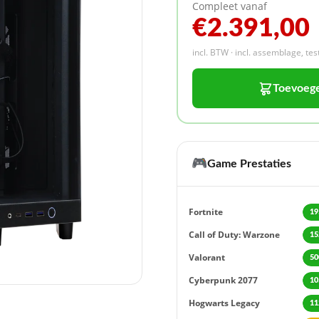
Compleet vanaf
€2.391,00
incl. BTW · incl. assemblage, te
Toevoeg
🎮
Game Prestaties
Fortnite
19
Call of Duty: Warzone
15
Valorant
50
Cyberpunk 2077
10
Hogwarts Legacy
11