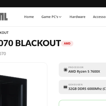
Home
Game PC's
Hardware
Accesso
CKOUT
5070 BLACKOUT
AMD
070
PROCESSOR
AMD Ryzen 5 7600X
GEHEUGEN
32GB DDR5 6000Mhz (C