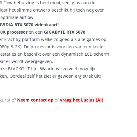
low behuizing is heel mooi, veel glas aan de
door het slimme ontwerp beschikt hij toch nog over
 optimale airflow!
VIDIA RTX 5070 videokaart!
0X processor
en een
GIGABYTE RTX 5070
er krachtig platform welke zo goed als alle games op
080p & 2K). De processor is voorzien van een koeler
restaties en beschikt over een dynamisch LCD scherm
wat er wordt weergegeven.
onze BLACKOUT lijn. Waarin we zo veel mogelijk
n. Oordeel zelf het ziet er gewoon erg strak uit!
guratie?
Neem contact op
of
vraag het Lucius (AI)