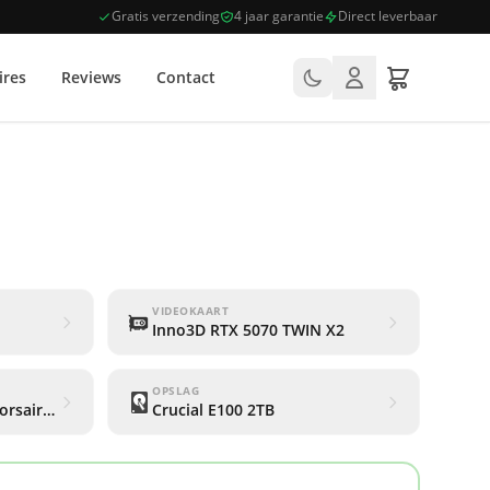
Gratis verzending
4 jaar garantie
Direct leverbaar
ires
Reviews
Contact
VIDEOKAART
Inno3D RTX 5070 TWIN X2
OPSLAG
orsair Vengeance RGB)
Crucial E100 2TB