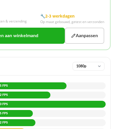
🔧
2-3 werkdagen
sten & verzending
Op maat gebouwd, getest en verzonden
en aan winkelmand
Aanpassen
5 FPS
2 FPS
0 FPS
5 FPS
2 FPS