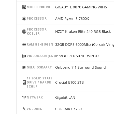
GIGABYTE X870 GAMING WIFI6
MOEDERBORD
AMD Ryzen 5 7600X
PROCESSOR
PROCESSOR
NZXT Kraken Elite 240 RGB Black
KOELER
32GB DDR5 6000Mhz (Corsair Ven
RAM GEHEUGEN
Inno3D RTX 5070 TWIN X2
VIDEOKAART(EN)
Onboard 7.1 Surround Sound
GELUIDSKAART
1E SOLID STATE
Crucial E100 2TB
DRIVE / HARDE
SCHIJF
Gigabit LAN
NETWERK
CORSAIR CX750
VOEDING