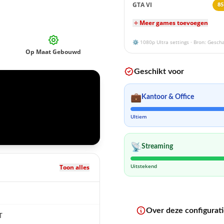
GTA VI
85
Meer games toevoegen
⚙️
1080p
Ultra settings · Bron: Gesch
Op Maat Gebouwd
Geschikt voor
💼
Kantoor & Office
Ultiem
📡
Streaming
Uitstekend
Toon alles
Over deze configurat
T