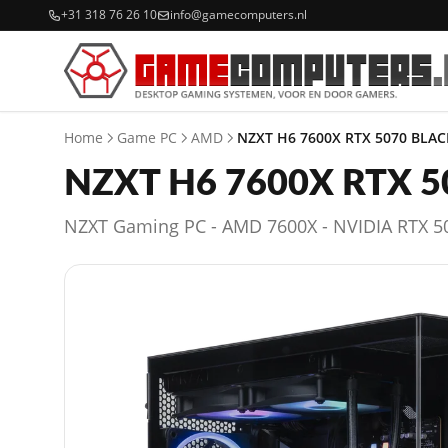
+31 318 76 26 10
info@gamecomputers.nl
Home
Game PC
AMD
NZXT H6 7600X RTX 5070 BLA
NZXT H6 7600X RTX 
NZXT Gaming PC - AMD 7600X - NVIDIA RTX 5