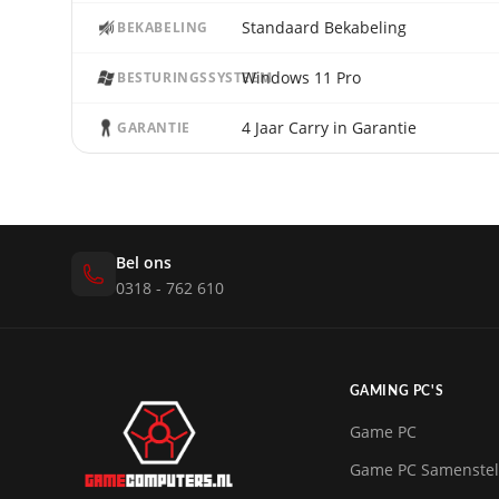
Standaard Bekabeling
BEKABELING
Windows 11 Pro
BESTURINGSSYSTEEM
4 Jaar Carry in Garantie
GARANTIE
Bel ons
0318 - 762 610
GAMING PC'S
Game PC
Game PC Samenstel