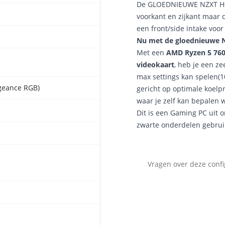
De GLOEDNIEUWE NZXT H6 F
voorkant en zijkant maar 
een front/side intake voor
Nu met de gloednieuwe N
Met een
AMD Ryzen 5 760
videokaart
, heb je een ze
max settings kan spelen(1
geance RGB)
gericht op optimale koelp
waar je zelf kan bepalen 
Dit is een Gaming PC uit 
zwarte onderdelen gebruike
Vragen over deze confi