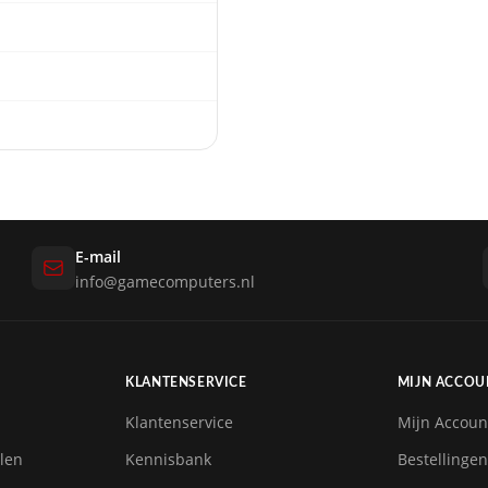
E-mail
info@gamecomputers.nl
KLANTENSERVICE
MIJN ACCOU
Klantenservice
Mijn Accoun
len
Kennisbank
Bestellingen