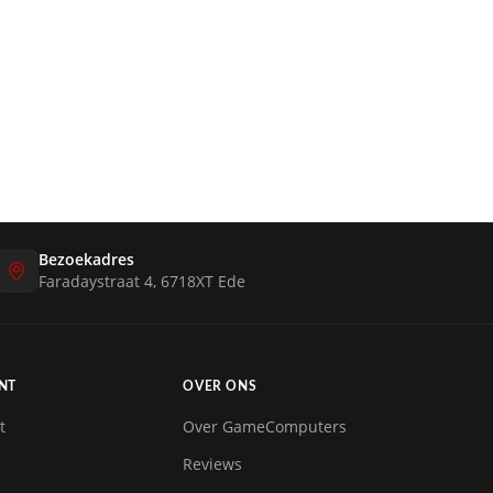
Bezoekadres
Faradaystraat 4, 6718XT Ede
NT
OVER ONS
t
Over GameComputers
Reviews