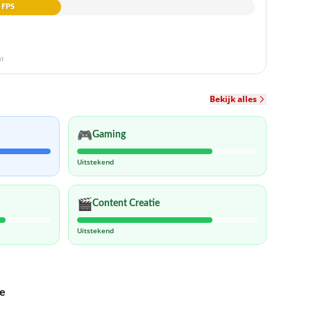
 FPS
at
Bekijk alles
🎮
Gaming
Uitstekend
🎬
Content Creatie
Uitstekend
ie