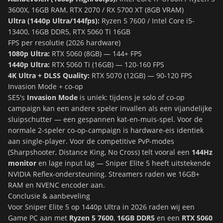
3600X, 16GB RAM, RTX 2070 / RX 5700 XT (8GB VRAM)
Ultra (1440p Ultra/144fps):
Ryzen 5 7600 / Intel Core i5-
13400, 16GB DDR5, RTX 5060 Ti 16GB
FPS per resolutie (2026 hardware)
1080p Ultra:
RTX 5060 (8GB) — 144+ FPS
1440p Ultra:
RTX 5060 Ti (16GB) — 120-160 FPS
4K Ultra + DLSS Quality:
RTX 5070 (12GB) — 90-120 FPS
Invasion Mode + co-op
SE5's
Invasion Mode
is uniek: tijdens je solo of co-op
campaign kan een andere speler invallen als een vijandelijke
sluipschutter — een gespannen kat-en-muis-spel. Voor de
normale 2-speler co-op-campaign is hardware-eis identiek
aan single-player. Voor de competitive PvP-modes
(Sharpshooter, Distance King, No Cross) telt vooral een
144Hz
monitor
en lage input lag — Sniper Elite 5 heeft uitstekende
NVIDIA Reflex-ondersteuning. Streamers raden we 16GB+
RAM en NVENC encoder aan.
Conclusie & aanbeveling
Voor Sniper Elite 5 op 1440p Ultra in 2026 raden wij een
Game PC aan met
Ryzen 5 7600
,
16GB DDR5
en een
RTX 5060