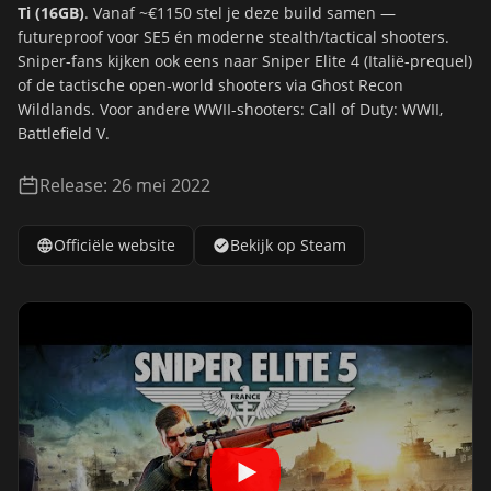
Ti (16GB)
. Vanaf ~€1150 stel je deze build samen —
futureproof voor SE5 én moderne stealth/tactical shooters.
Sniper-fans kijken ook eens naar
Sniper Elite 4
(Italië-prequel)
of de tactische open-world shooters via
Ghost Recon
Wildlands
. Voor andere WWII-shooters:
Call of Duty: WWII
,
Battlefield V
.
Release: 26 mei 2022
Officiële website
Bekijk op Steam