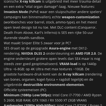
iconische
X-ray killcam
is uitgebreid met meer trauma-detail
en een extra "vital organ damage"-laag. Nieuwe features:
Invasion Mode
(PvPvE waar een sluipschutter andere spelers'
campaigns kan binnenvallen), echte
weapon-customization
(workbenches voor barrel, stock, ammo-type), en het meest
open level-design tot nu toe. Met DLC-content (Conqueror,
Death From Above, Karl's Inferno) is SE5 een rijke 50-uur
durende stealth-sandbox.
Wat maakt Sniper Elite 5 zwaar voor je PC?
SE5 draait op de geüpgrade
Asura-engine
met DX12-
rendering,
NVIDIA DLSS 2
-ondersteuning en
AMD FSR 2.0
. De
engine ondersteunt grotere open levels dan SE4 maar is nog
steeds zeer goed geoptimaliseerd.
VRAM-load
is op 1440p
Ultra ~6-8GB; op 4K Ultra met max textures ~10GB. De
grootste hardware-druk komt van de
X-ray killcam
(rendering
van bones, organen, kogel-fysica + ragdoll tegelijk) en de
uitgebreide
destructible environment-elementen
.
Officiële systeemeisen (PC)
Minimum (1080p Low/30fps):
Intel Core i7-7700 / AMD Ryzen
5 2600, 8GB RAM, GTX 1060 / RX 5500 XT (3GB VRAM)
Aanbevolen (1080p High/60fps):
Intel Core i7-8700K / Ryzen 5