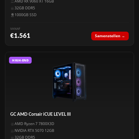
AMD RX 9060 XT 16GB
32GB DDR5
1000GB SSD
VANAF
€1.561
Samenstellen →
HIGH-END
GC AMD Corsair iCUE LEVEL III
AMD Ryzen 7 7800X3D
NVIDIA RTX 5070 12GB
32GB DDR5