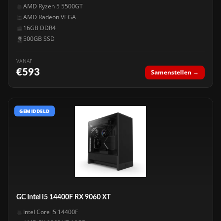
AMD Ryzen 5 5500GT
AMD Radeon VEGA
16GB DDR4
500GB SSD
VANAF
€593
Samenstellen →
GEMIDDELD
GC Intel i5 14400F RX 9060 XT
Intel Core i5 14400F