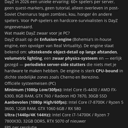
DayZ in 2026 een unieke ervaring: 60+ spelers per server,
geen quest-markers, geen tutorial, alleen overleven in post-
Soviet Chernarus tegen zombies, kou, honger én andere
spelers. Voor PvP-spelers en hardcore-survivalisten is DayZ
ongeevenaard.
Wat maakt DayZ zwaar voor je PC?
DayZ draait op de
Enfusion-engine
(Bohemia's in-house
engine, een opvolger van Real Virtuality). De engine staat
bekend om:
uitstekende object-detail op lange afstanden
,
volumetric lighting
, een
zwaar physics-systeem
en — eerlijk
gezegd —
periodieke server-side stutters
die niets met je
hardware te maken hebben. De engine is sterk
CPU-bound
in
dichte stedelijke zones zoals Cherno en Berezino.
Officiële systeemeisen (PC)
Minimum (1080p Low/30fps):
Intel Core i5-4430 / AMD FX-
6300, 8GB RAM, GTX 760 / Radeon HD 7870, 30GB SSD
Aanbevolen (1080p High/60fps):
Intel Core i7-8700K / Ryzen 5
3600, 12GB RAM, GTX 1060 6GB / RX 580
Ultra (1440p/4K 144Hz):
Intel Core i7-14700K / Ryzen 7
7800X3D, 32GB DDR5, RTX 5070 of nieuwer
FPS per resolutie