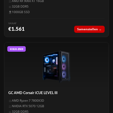
AMD RX 9060 XT 16GB
32GB DDR5
1000GB SSD
VANAF
€1.561
Samenstellen →
HIGH-END
GC AMD Corsair iCUE LEVEL III
AMD Ryzen 7 7800X3D
NVIDIA RTX 5070 12GB
32GB DDR5