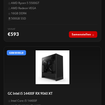
AMD Ryzen 5 5500GT
AMD Radeon VEGA
16GB DDR4
500GB SSD
VANAF
€593
Samenstellen →
GEMIDDELD
GC Intel i5 14400F RX 9060 XT
Intel Core i5 14400F