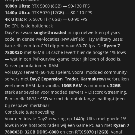
1080p Ultra:
RTX 5060 (8GB) — 90-130 FPS
1440p Ultra:
RTX 5070 (12GB) — 80-110 FPS
4K Ultra:
RTX 5070 Ti (16GB) — 60-90 FPS
De CPU is de bottleneck
DayZ is zwaar
single-threaded
in zijn netwerk-en physics-
code. In dense PvP-locaties (NW Airfield, Tisy Military Base)
kan zelfs een top-CPU dippen naar 60-70 fps. De
Ryzen 7
7800X3D
met 96MB L3 cache levert hier de hoogste 1% lows
— wat in een PvP-survival-game letterlijk leven of dood is.
Server-population en RAM
Vol DayZ-servers (60-100 spelers, vooral modded community-
servers met
DayZ Expansion
,
Trader
,
Karmakrew
) verbruiken
veel meer RAM dan vanilla.
16GB RAM
is minimum,
32GB
sterk aanbevolen voor modded servers + Discord/Streaming.
Een snelle NVMe SSD verkort de notoir lange loading-tijden
bij respawn merkbaar.
Conclusie & aanbeveling
Voor een ideale DayZ-ervaring op 1440p Ultra met goede 1%
lows in PvP-hotspots raden wij een Game PC aan met
Ryzen 7
7800X3D
,
32GB DDR5-6000
en een
RTX 5070 (12GB)
. Vanaf