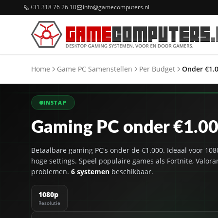
+31 318 76 26 10
info@gamecomputers.nl
Home
Game PC Samenstellen
Per Budget
Onder €1.
INSTAP
Gaming PC onder €1.0
Betaalbare gaming PC's onder de €1.000. Ideaal voor 1
hoge settings. Speel populaire games als Fortnite, Valor
problemen.
6 systemen
beschikbaar.
1080p
Resolutie