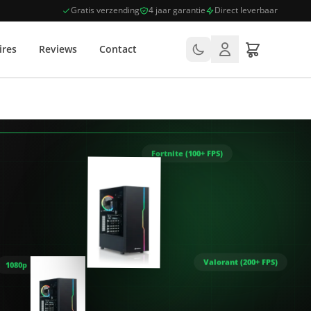
Gratis verzending
4 jaar garantie
Direct leverbaar
ires
Reviews
Contact
Fortnite (100+ FPS)
Valorant (200+ FPS)
1080p