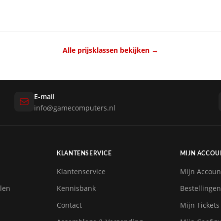
Alle prijsklassen bekijken →
E-mail
info@gamecomputers.nl
KLANTENSERVICE
MIJN ACCOU
Klantenservice
Mijn Accoun
len
Kennisbank
Bestellingen
Contact
Mijn Tickets