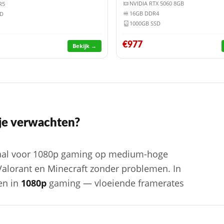
NVIDIA RTX 5060 8GB
R5
16GB DDR4
SD
1000GB SSD
€977
Bekijk →
je verwachten?
eaal voor 1080p gaming op medium-hoge
 Valorant en Minecraft zonder problemen. In
ken in
1080p
gaming — vloeiende framerates