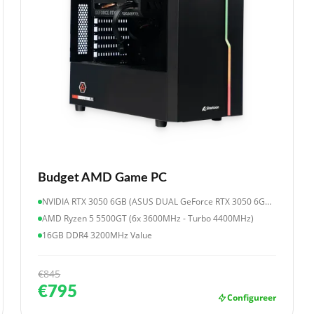
Budget AMD Game PC
NVIDIA RTX 3050 6GB (ASUS DUAL GeForce RTX 3050 6GB OC Edition)
AMD Ryzen 5 5500GT (6x 3600MHz - Turbo 4400MHz)
16GB DDR4 3200MHz Value
€845
€795
Configureer