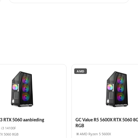
AMD
i3 RTX 5060 aanbieding
GC Value R5 5600X RTX 5060 8
RGB
e i3 14100F
AMD Ryzen 5 5600X
TX 5060 8GB