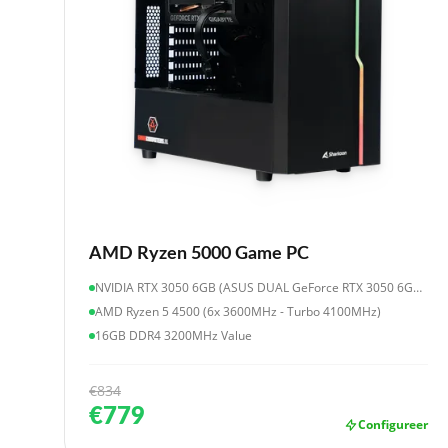
AMD Ryzen 5000 Game PC
NVIDIA RTX 3050 6GB (ASUS DUAL GeForce RTX 3050 6GB OC Edition)
AMD Ryzen 5 4500 (6x 3600MHz - Turbo 4100MHz)
16GB DDR4 3200MHz Value
€834
€779
Configureer