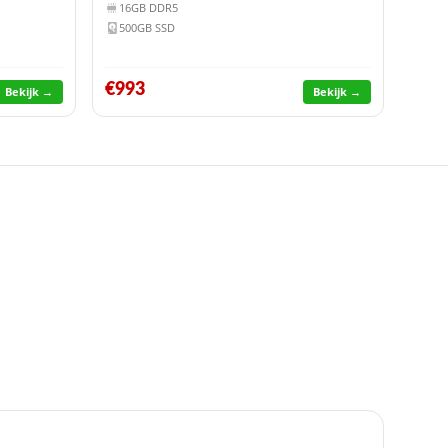
16GB DDR5
500GB SSD
€993
Bekijk →
Bekijk →