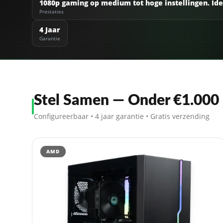
1080p gaming op medium tot hoge instellingen. Ide
Prestaties
4 Jaar
Garantie
Stel Samen — Onder €1.000
Configureerbaar • 4 jaar garantie • Gratis verzending
AMD