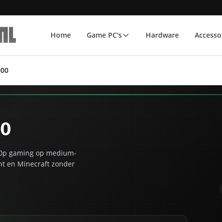
Home
Game PC's
Hardware
Accesso
000
00
080p gaming op medium-
ant en Minecraft zonder