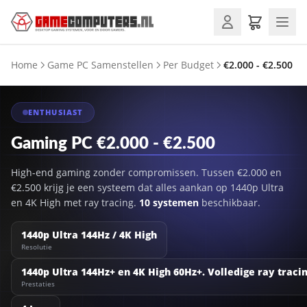
Home
Game PC Samenstellen
Per Budget
€2.000 - €2.500
ENTHUSIAST
Gaming PC €2.000 - €2.500
High-end gaming zonder compromissen. Tussen €2.000 en
€2.500 krijg je een systeem dat alles aankan op 1440p Ultra
en 4K High met ray tracing.
10 systemen
beschikbaar.
1440p Ultra 144Hz / 4K High
Resolutie
1440p Ultra 144Hz+ en 4K High 60Hz+. Volledige ray traci
Prestaties