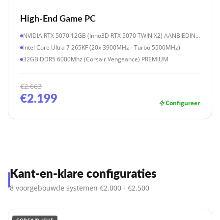
High-End Game PC
NVIDIA RTX 5070 12GB (Inno3D RTX 5070 TWIN X2) AANBIEDING!
Intel Core Ultra 7 265KF (20x 3900MHz - Turbo 5500MHz)
32GB DDR5 6000Mhz (Corsair Vengeance) PREMIUM
€2.663
€2.199
Configureer
Kant-en-klare configuraties
8 voorgebouwde systemen €2.000 - €2.500