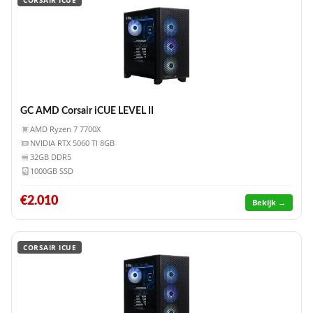
CORSAIR ICUE
GC AMD Corsair iCUE LEVEL II
AMD Ryzen 7 7700X
NVIDIA RTX 5060 TI 8GB
32GB DDR5
1000GB SSD
€2.010
Bekijk →
CORSAIR ICUE