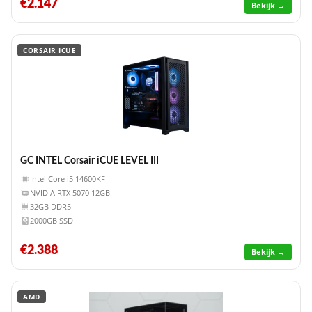
€2.147
Bekijk →
CORSAIR ICUE
GC INTEL Corsair iCUE LEVEL III
Intel Core i5 14600KF
NVIDIA RTX 5070 12GB
32GB DDR5
2000GB SSD
€2.388
Bekijk →
AMD