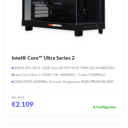
Intel® Core™ Ultra Series 2
NVIDIA RTX 5070 12GB (Inno3D RTX 5070 TWIN X2) AANBIEDING!
Intel Core Ultra 5 245KF (14x 3600MHz - Turbo 5200MHz)
32GB DDR5 6000Mhz (Corsair Vengeance RGB) PREMIUM RGB
€2.393
€2.109
Configureer