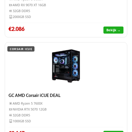
AMD RX 9070 XT 16GB
32GB DDR5
2000GB SSD
€2.086
Bekijk →
CORSAIR ICUE
GC AMD Corsair iCUE DEAL
AMD Ryzen 5 7600X
NVIDIA RTX 5070 12GB
32GB DDR5
1000GB SSD