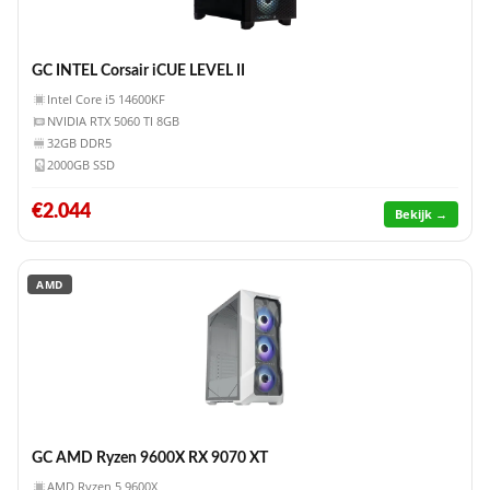
GC INTEL Corsair iCUE LEVEL II
Intel Core i5 14600KF
NVIDIA RTX 5060 TI 8GB
32GB DDR5
2000GB SSD
€2.044
Bekijk →
AMD
GC AMD Ryzen 9600X RX 9070 XT
AMD Ryzen 5 9600X